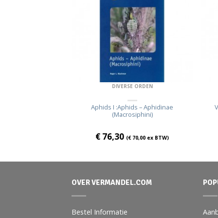
SE ORDEN
DIVERSE ORDEN
eflies,Mayflies and
Aphids I :Aphids – Aphidinae
V
s Flies
(Macrosiphini)
€
76,30
7,29
ex BTW)
(
€
70,00
ex BTW)
OVER VERMANDEL.COM
POP
Bestel Informatie
Aanb