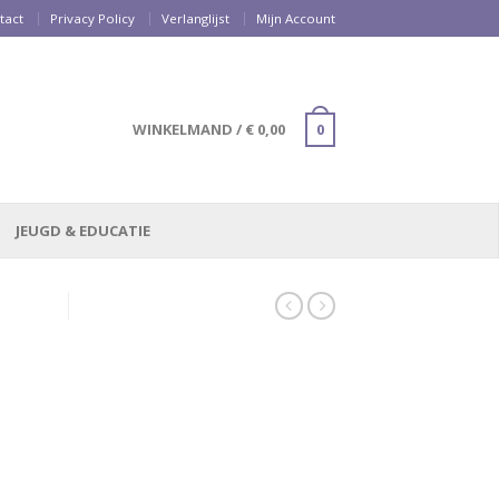
tact
Privacy Policy
Verlanglijst
Mijn Account
WINKELMAND
/
€
0,00
0
JEUGD & EDUCATIE