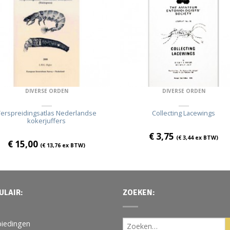
DIVERSE ORDEN
DIVERSE ORDEN
erspreidingsatlas Nederlandse
Collecting Lacewings
kokerjuffers
€
3,75
(
€
3,44
ex BTW)
€
15,00
(
€
13,76
ex BTW)
ULAIR:
ZOEKEN:
iedingen