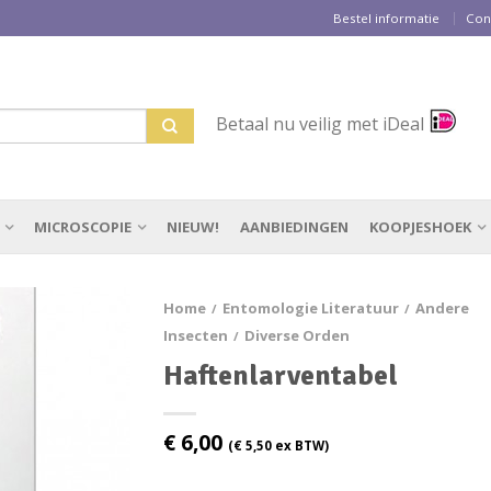
Bestel informatie
Con
Betaal nu veilig met iDeal
MICROSCOPIE
NIEUW!
AANBIEDINGEN
KOOPJESHOEK
Home
Entomologie Literatuur
Andere
/
/
Insecten
Diverse Orden
/
Haftenlarventabel
€
6,00
(
€
5,50
ex BTW)