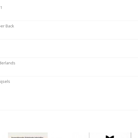
91
er Back
derlands
Gijsels