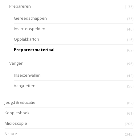
Prepareren
(133)
Gereedschappen
(33)
Insectenspelden
(46)
Opplakkarton
(16)
Prepareermateriaal
(62)
Vangen
(96)
Insectenvallen
(42)
Vangnetten
(56)
Jeugd & Educatie
(62)
Koopjeshoek
(61)
Microscopie
(205)
Natuur
(345)