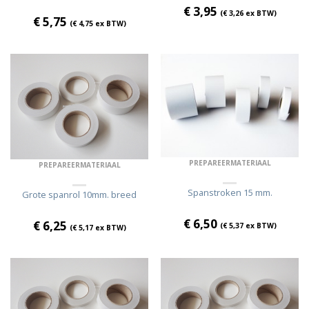
€
3,95
(
€
3,26
ex BTW)
€
5,75
(
€
4,75
ex BTW)
PREPAREERMATERIAAL
PREPAREERMATERIAAL
Spanstroken 15 mm.
Grote spanrol 10mm. breed
€
6,50
€
6,25
(
€
5,37
ex BTW)
(
€
5,17
ex BTW)