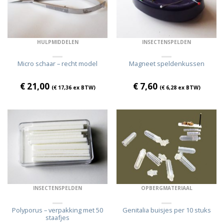
HULPMIDDELEN
INSECTENSPELDEN
Micro schaar – recht model
Magneet speldenkussen
€
21,00
€
7,60
(
€
17,36
ex BTW)
(
€
6,28
ex BTW)
INSECTENSPELDEN
OPBERGMATERIAAL
Polyporus – verpakking met 50
Genitalia buisjes per 10 stuks
staafjes