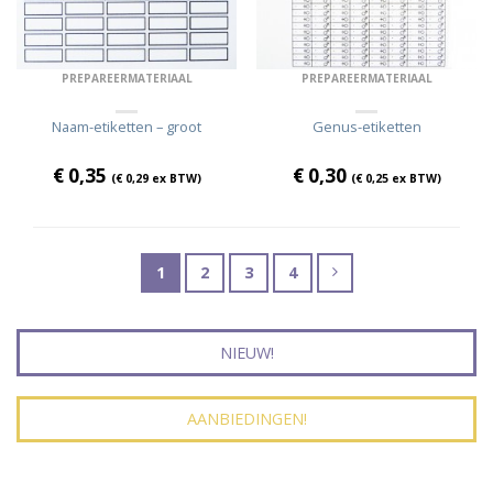
PREPAREERMATERIAAL
PREPAREERMATERIAAL
Naam-etiketten – groot
Genus-etiketten
€
0,35
€
0,30
(
€
0,29
ex BTW)
(
€
0,25
ex BTW)
1
2
3
4
NIEUW!
AANBIEDINGEN!