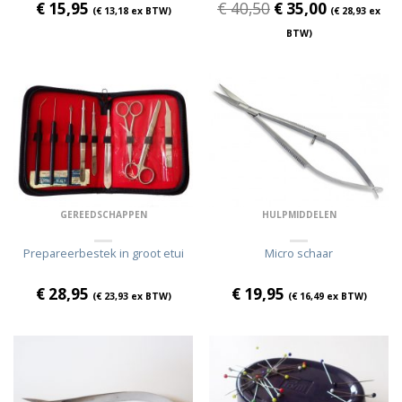
€
15,95
€
40,50
€
35,00
(
€
13,18
ex BTW)
(
€
28,93
ex
BTW)
GEREEDSCHAPPEN
HULPMIDDELEN
Prepareerbestek in groot etui
Micro schaar
€
28,95
€
19,95
(
€
23,93
ex BTW)
(
€
16,49
ex BTW)