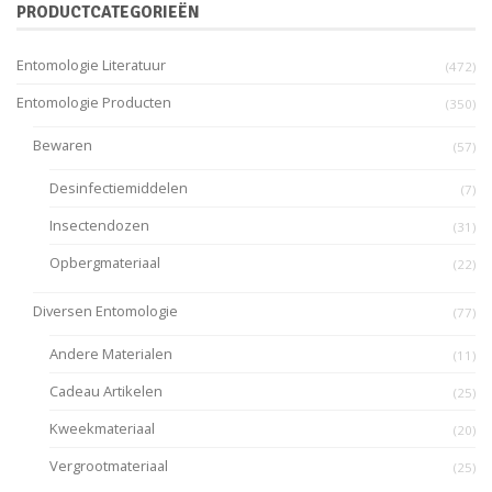
PRODUCTCATEGORIEËN
Entomologie Literatuur
(472)
Entomologie Producten
(350)
Bewaren
(57)
Desinfectiemiddelen
(7)
Insectendozen
(31)
Opbergmateriaal
(22)
Diversen Entomologie
(77)
Andere Materialen
(11)
Cadeau Artikelen
(25)
Kweekmateriaal
(20)
Vergrootmateriaal
(25)