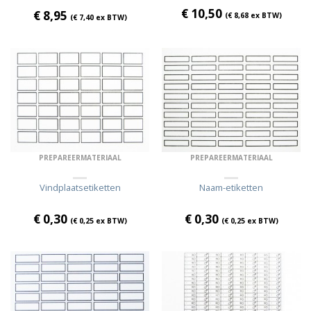
€
10,50
€
8,95
(
€
8,68
ex BTW)
(
€
7,40
ex BTW)
PREPAREERMATERIAAL
PREPAREERMATERIAAL
Vindplaatsetiketten
Naam-etiketten
€
0,30
€
0,30
(
€
0,25
ex BTW)
(
€
0,25
ex BTW)