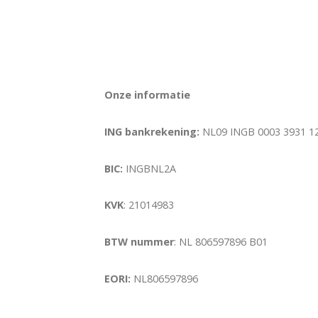
Onze informatie
ING bankrekening:
NL09 INGB 0003 3931 1
BIC
:
INGBNL2A
KVK
: 21014983
BTW nummer
: NL 806597896 B01
EORI:
NL806597896