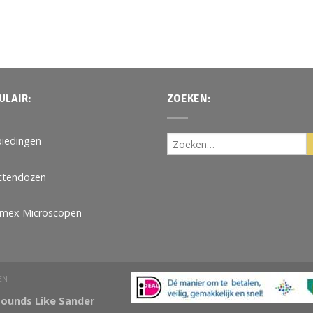
ULAIR:
ZOEKEN:
iedingen
ctendozen
omex Microscopen
EN
ounds Like Sander