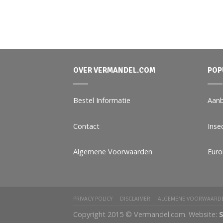
OVER VERMANDEL.COM
POP
Bestel Informatie
Aanb
Contact
Inse
Algemene Voorwaarden
Eur
PRIVACY POLICY
DISCLAIMER
ALGEMENE VOORWAARD
Copyright 2015 © Vermandel.com. Website:
S