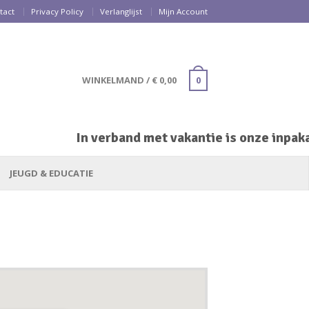
tact
Privacy Policy
Verlanglijst
Mijn Account
WINKELMAND
/
€
0,00
0
In verband met vakantie is onze inpakaf
JEUGD & EDUCATIE