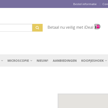
Bestel informatie
Con
Betaal nu veilig met iDeal
MICROSCOPIE
NIEUW!
AANBIEDINGEN
KOOPJESHOEK