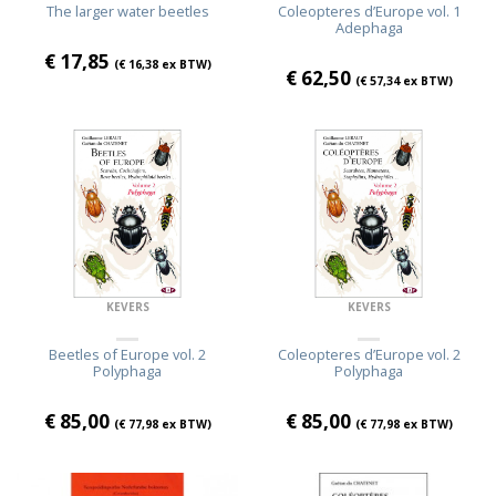
The larger water beetles
Coleopteres d’Europe vol. 1
Adephaga
€
17,85
(
€
16,38
ex BTW)
€
62,50
(
€
57,34
ex BTW)
KEVERS
KEVERS
Beetles of Europe vol. 2
Coleopteres d’Europe vol. 2
Polyphaga
Polyphaga
€
85,00
€
85,00
(
€
77,98
ex BTW)
(
€
77,98
ex BTW)