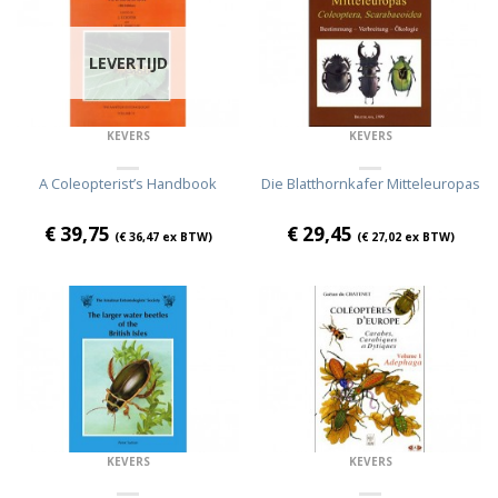
LEVERTIJD
KEVERS
KEVERS
A Coleopterist’s Handbook
Die Blatthornkafer Mitteleuropas
€
39,75
€
29,45
(
€
36,47
ex BTW)
(
€
27,02
ex BTW)
KEVERS
KEVERS