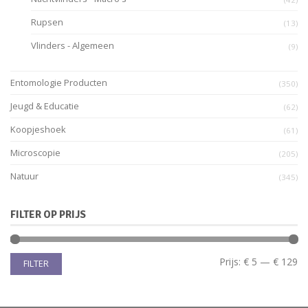
Rupsen
(13)
Vlinders - Algemeen
(9)
Entomologie Producten
(350)
Jeugd & Educatie
(62)
Koopjeshoek
(61)
Microscopie
(205)
Natuur
(345)
FILTER OP PRIJS
Prijs:
€ 5
—
€ 129
FILTER