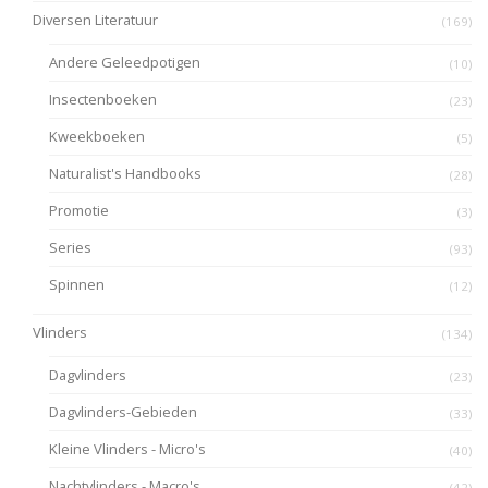
Diversen Literatuur
(169)
Andere Geleedpotigen
(10)
Insectenboeken
(23)
Kweekboeken
(5)
Naturalist's Handbooks
(28)
Promotie
(3)
Series
(93)
Spinnen
(12)
Vlinders
(134)
Dagvlinders
(23)
Dagvlinders-Gebieden
(33)
Kleine Vlinders - Micro's
(40)
Nachtvlinders - Macro's
(42)