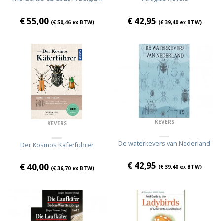
€
55,00
€
42,95
(
€
50,46
ex BTW)
(
€
39,40
ex BTW)
KEVERS
KEVERS
De waterkevers van Nederland
Der Kosmos Kaferfuhrer
€
42,95
€
40,00
(
€
39,40
ex BTW)
(
€
36,70
ex BTW)