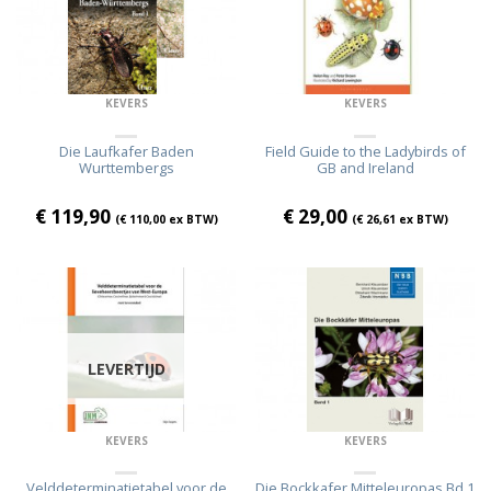
KEVERS
KEVERS
Die Laufkafer Baden
Field Guide to the Ladybirds of
Wurttembergs
GB and Ireland
€
119,90
€
29,00
(
€
110,00
ex BTW)
(
€
26,61
ex BTW)
LEVERTIJD
KEVERS
KEVERS
Velddeterminatietabel voor de
Die Bockkafer Mitteleuropas Bd.1