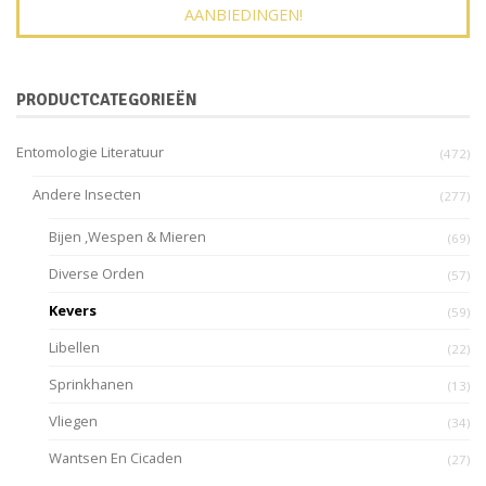
AANBIEDINGEN!
PRODUCTCATEGORIEËN
Entomologie Literatuur
(472)
Andere Insecten
(277)
Bijen ,wespen & Mieren
(69)
Diverse Orden
(57)
Kevers
(59)
Libellen
(22)
Sprinkhanen
(13)
Vliegen
(34)
Wantsen En Cicaden
(27)