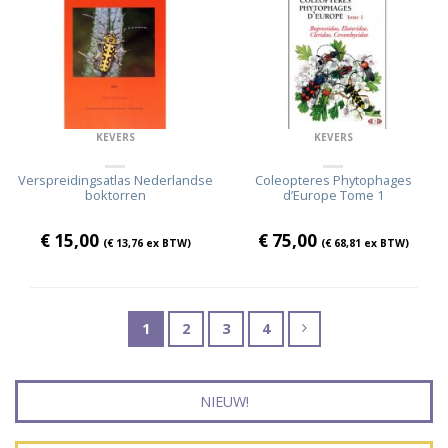
KEVERS
KEVERS
Verspreidingsatlas Nederlandse
Coleopteres Phytophages
boktorren
d’Europe Tome 1
€
15,00
€
75,00
(
€
13,76
ex BTW)
(
€
68,81
ex BTW)
1
2
3
4
NIEUW!