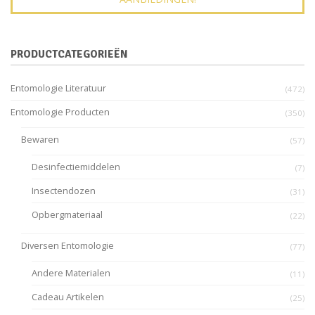
PRODUCTCATEGORIEËN
Entomologie Literatuur
(472)
Entomologie Producten
(350)
Bewaren
(57)
Desinfectiemiddelen
(7)
Insectendozen
(31)
Opbergmateriaal
(22)
Diversen Entomologie
(77)
Andere Materialen
(11)
Cadeau Artikelen
(25)