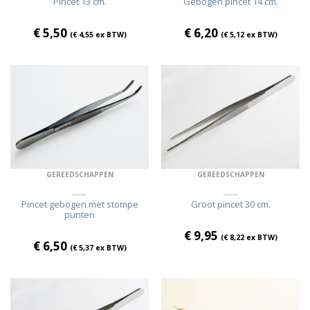
Pincet 13 cm.
Gebogen pincet 14 cm.
€
5,50
€
6,20
(
€
4,55
ex BTW)
(
€
5,12
ex BTW)
GEREEDSCHAPPEN
GEREEDSCHAPPEN
Pincet gebogen met stompe
Groot pincet 30 cm.
punten
€
9,95
(
€
8,22
ex BTW)
€
6,50
(
€
5,37
ex BTW)