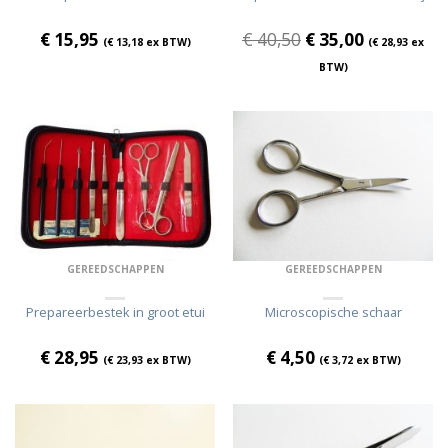
€
15,95
€
40,50
€
35,00
(
€
13,18
ex BTW)
(
€
28,93
ex
BTW)
GEREEDSCHAPPEN
GEREEDSCHAPPEN
Prepareerbestek in groot etui
Microscopische schaar
€
28,95
€
4,50
(
€
23,93
ex BTW)
(
€
3,72
ex BTW)