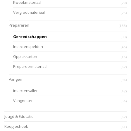
Kweekmateriaal
(20)
Vergrootmateriaal
(25)
Prepareren
(133)
Gereedschappen
(33)
Insectenspelden
(46)
Opplakkarton
(16)
Prepareermateriaal
(62)
Vangen
(96)
Insectenvallen
(42)
Vangnetten
(56)
Jeugd & Educatie
(62)
Koopjeshoek
(61)