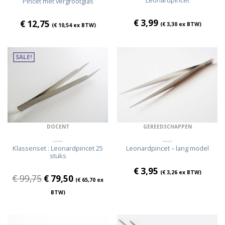
Pincet met vergrootglas
€
3,99
€
12,75
(
€
3,30
ex BTW)
(
€
10,54
ex BTW)
SALE!
DOCENT
GEREEDSCHAPPEN
Klassenset : Leonardpincet 25
Leonardpincet – lang model
stuks
€
3,95
(
€
3,26
ex BTW)
€
99,75
€
79,50
(
€
65,70
ex
BTW)