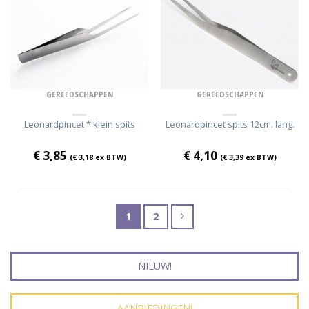
GEREEDSCHAPPEN
GEREEDSCHAPPEN
Leonardpincet * klein spits
Leonardpincet spits 12cm. lang.
€
3,85
€
4,10
(
€
3,18
ex BTW)
(
€
3,39
ex BTW)
1
2
NIEUW!
AANBIEDINGEN!