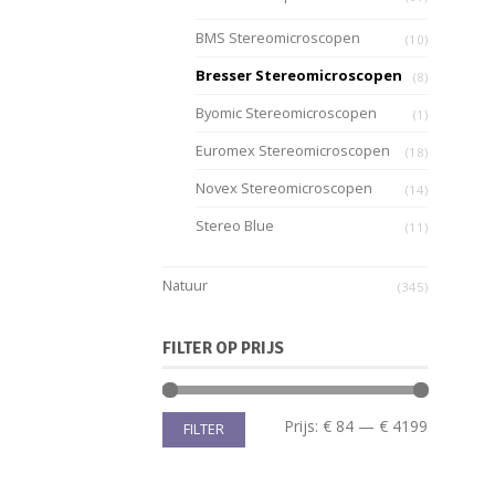
BMS Stereomicroscopen
(10)
Bresser Stereomicroscopen
(8)
Byomic Stereomicroscopen
(1)
Euromex Stereomicroscopen
(18)
Novex Stereomicroscopen
(14)
Stereo Blue
(11)
Natuur
(345)
FILTER OP PRIJS
Prijs:
€ 84
—
€ 4199
FILTER