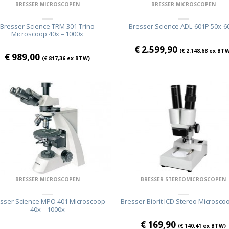
BRESSER MICROSCOPEN
BRESSER MICROSCOPEN
Bresser Science TRM 301 Trino
Bresser Science ADL-601P 50x-6
Microscoop 40x – 1000x
€
2.599,90
(
€
2.148,68
ex BTW
€
989,00
(
€
817,36
ex BTW)
BRESSER MICROSCOPEN
BRESSER STEREOMICROSCOPEN
sser Science MPO 401 Microscoop
Bresser Biorit ICD Stereo Microsco
40x – 1000x
€
169,90
(
€
140,41
ex BTW)