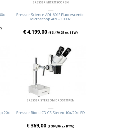
BRESSER MICROSCOPEN
00x
Bresser Science ADL 601F Fluorescentie
Microscoop 40x – 1000x
)
€
4.199,00
(
€
3.470,25
ex BTW)
BRESSER STEREOMICROSCOPEN
op 20x
Bresser Biorit ICD CS Stereo 10x/20xLED
€
369,00
(
€
304,96
ex BTW)