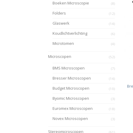
Boeken Microscopie
(8)
Folders
(12)
Glaswerk
(14)
Koudlichtverlichting
(6)
Microtomen
(4)
Microscopen
(52)
BMS Microscopen
(7)
Bresser Microscopen
(14)
Bre
Budget Microscopen
(10)
Byomic Microscopen
(3)
Euromex Microscopen
(18)
Novex Microscopen
(3)
Stereomicroscopen
(61)