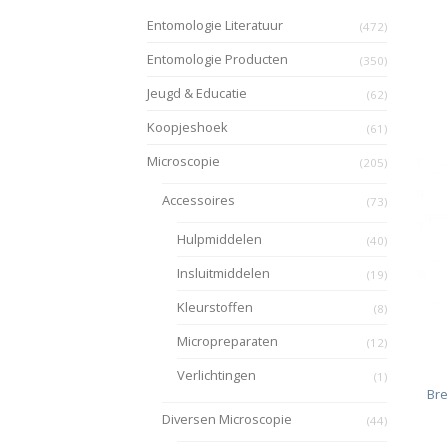
Entomologie Literatuur
(472)
Entomologie Producten
(350)
Jeugd & Educatie
(62)
Koopjeshoek
(61)
Microscopie
(205)
Accessoires
(73)
Hulpmiddelen
(40)
Insluitmiddelen
(19)
Kleurstoffen
(8)
Micropreparaten
(12)
Verlichtingen
(1)
Bre
Diversen Microscopie
(44)