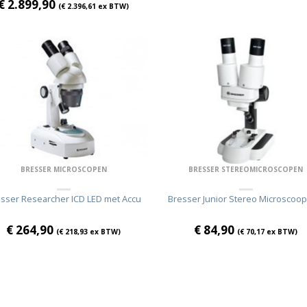
€
2.899,90
(
€
2.396,61
ex BTW)
BRESSER MICROSCOPEN
BRESSER STEREOMICROSCOPEN
sser Researcher ICD LED met Accu
Bresser Junior Stereo Microscoop
€
264,90
€
84,90
(
€
218,93
ex BTW)
(
€
70,17
ex BTW)