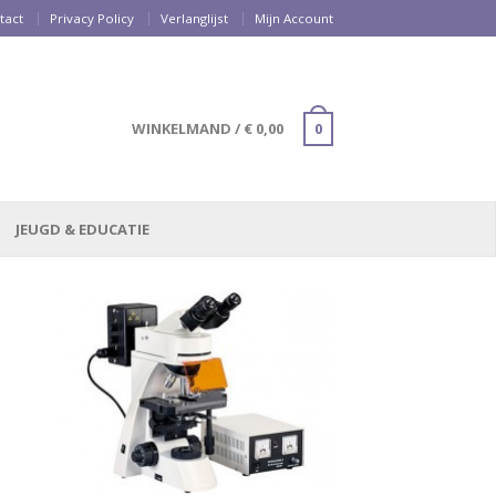
tact
Privacy Policy
Verlanglijst
Mijn Account
WINKELMAND
/
€
0,00
0
JEUGD & EDUCATIE