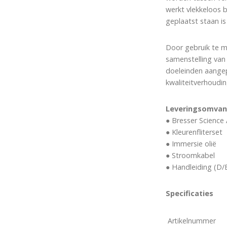
werkt vlekkeloos b
geplaatst staan is
Door gebruik te m
samenstelling van 
doeleinden aangep
kwaliteitverhoudin
Leveringsomva
● Bresser Scienc
● Kleurenfliterset
● Immersie olië
● Stroomkabel
● Handleiding (D/
Specificaties
Artikelnummer