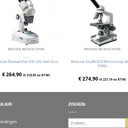
BRESSER MICROSCOPEN
BRESSER MICROSCOPEN
sser Researcher ICD LED met Accu
Bresser Erudit DLX Microscoop 40
1000x
€
264,90
(
€
218,93
ex BTW)
€
274,90
(
€
227,19
ex BTW)
ULAIR:
ZOEKEN:
iedingen