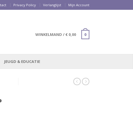
tact
Privacy Policy
Verlanglijst
Mijn Account
WINKELMAND
/
€
0,00
0
JEUGD & EDUCATIE
P