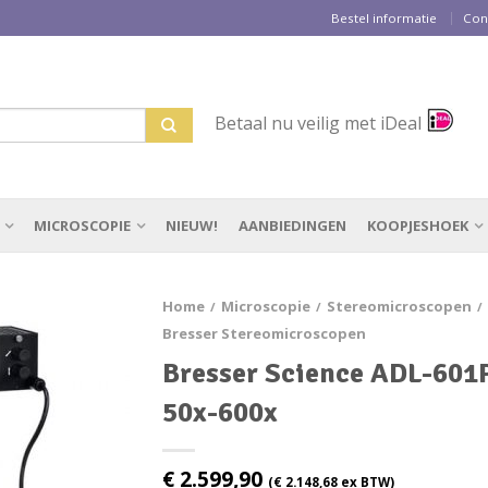
Bestel informatie
Con
Betaal nu veilig met iDeal
MICROSCOPIE
NIEUW!
AANBIEDINGEN
KOOPJESHOEK
Home
Microscopie
Stereomicroscopen
/
/
/
Bresser Stereomicroscopen
Bresser Science ADL-601
50x-600x
€
2.599,90
(
€
2.148,68
ex BTW)