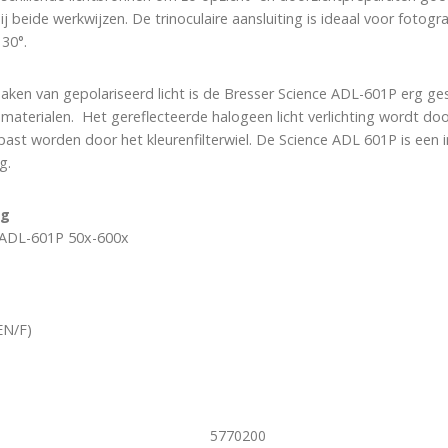
ij beide werkwijzen. De trinoculaire aansluiting is ideaal voor fotog
 30°.
aken van gepolariseerd licht is de Bresser Science ADL-601P erg ge
materialen. Het gereflecteerde halogeen licht verlichting wordt doo
ast worden door het kleurenfilterwiel. De Science ADL 601P is een 
g.
ng
e ADL-601P 50x-600x
EN/F)
5770200