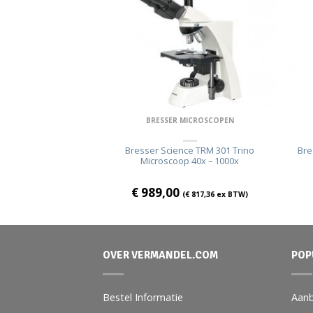
MICROSCOPEN
BRESSER MICROSCOPEN
40x – 600x Microscoop
Bresser Science TRM 301 Trino
Bre
Microscoop 40x – 1000x
€
227,19
ex BTW)
€
989,00
(
€
817,36
ex BTW)
OVER VERMANDEL.COM
POP
Bestel Informatie
Aanb