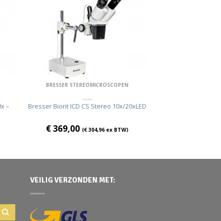
BRESSER STEREOMICROSCOPEN
x –
Bresser Biorit ICD CS Stereo 10x/20xLED
€
369,00
(
€
304,96
ex BTW)
VEILIG VERZONDEN MET: