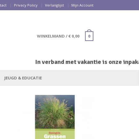
tact
Privacy Policy
Verlanglijst
Mijn Account
WINKELMAND
/
€
0,00
0
In verband met vakantie is onze inpakafde
JEUGD & EDUCATIE