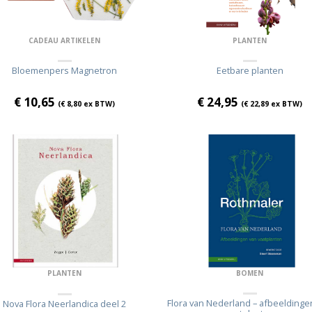
CADEAU ARTIKELEN
PLANTEN
Bloemenpers Magnetron
Eetbare planten
€
10,65
€
24,95
(
€
8,80
ex BTW)
(
€
22,89
ex BTW)
BOMEN
PLANTEN
Flora van Nederland – afbeeldinge
Nova Flora Neerlandica deel 2