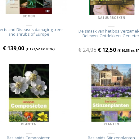
BOMEN
NATUURBOEKEN
sects and Diseases damaging trees
De smaak van het bos Verzamel
and shrubs of Europe
Beleven. Ontdekken. Geniete
€
139,00
€
24,95
€
12,50
(
€
127,52
ex BTW)
(
€
10,33
ex B
PLANTEN
PLANTEN
Basisgids Composieten
Basisgids Stinzenplanten