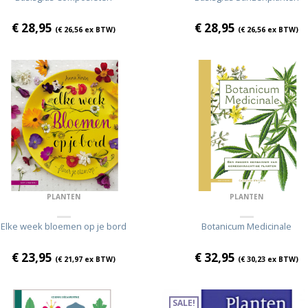
€
28,95
€
28,95
(
€
26,56
ex BTW)
(
€
26,56
ex BTW)
PLANTEN
PLANTEN
Elke week bloemen op je bord
Botanicum Medicinale
€
23,95
€
32,95
(
€
21,97
ex BTW)
(
€
30,23
ex BTW)
SALE!