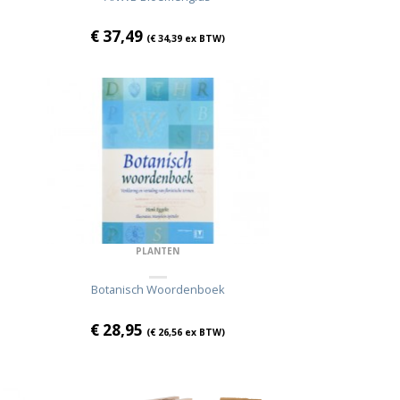
€
37,49
(
€
34,39
ex BTW)
PLANTEN
Botanisch Woordenboek
€
28,95
(
€
26,56
ex BTW)