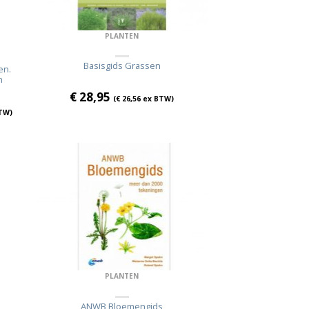
PLANTEN
Basisgids Grassen
en.
n
€
28,95
(
€
26,56
ex BTW)
TW)
PLANTEN
ANWB Bloemengids