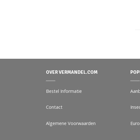
OVER VERMANDEL.COM
POP
Bestel Informatie
Aanb
Contact
Inse
Algemene Voorwaarden
Eur