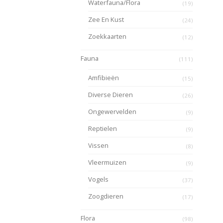
Waterfauna/Flora
(19)
Zee En Kust
(24)
Zoekkaarten
(12)
Fauna
(111)
Amfibieën
(15)
Diverse Dieren
(26)
Ongewervelden
(9)
Reptielen
(9)
Vissen
(8)
Vleermuizen
(9)
Vogels
(37)
Zoogdieren
(17)
Flora
(98)