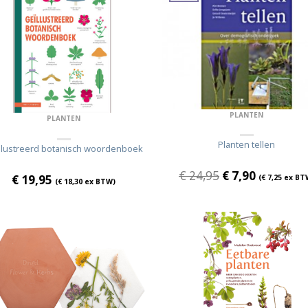
PLANTEN
PLANTEN
Planten tellen
llustreerd botanisch woordenboek
€
24,95
€
7,90
€
19,95
(
€
7,25
ex BT
(
€
18,30
ex BTW)