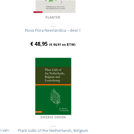
PLANTEN
Nova Flora Neerlandica – deel 1
€
48,95
(
€
44,91
ex BTW)
DIVERSE ORDEN
n van
Plant Galls of the Netherlands, Belgium