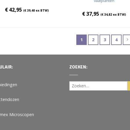
vaatplanten
€
42,95
(
€
39,40
ex BTW)
€
37,95
(
€
34,82
ex BTW)
1
2
3
4
ULAIR:
ZOEKEN:
iedingen
ctendozen
omex Microscopen