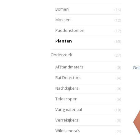
Bomen
(14)
Mossen
(12)
Paddenstoelen
(17)
Planten
(63)
Onderzoek
(27)
Afstandmeters
Gei
(0)
Bat Detectors
(4)
Nachtkijkers
(0)
Telescopen
(6)
Vangmateriaal
(10)
Verrekijkers
(3)
Wildcamera's
(4)