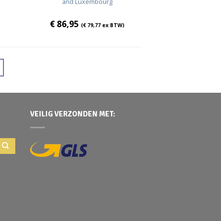
and Luxembourg
€
86,95
(
€
79,77
ex BTW)
VEILIG VERZONDEN MET: