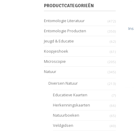
PRODUCTCATEGORIEËN
Entomologie Literatuur
(472)
In
Entomologie Producten
(350)
Jeugd & Educatie
(62)
Koopjeshoek
(61)
Microscopie
(205)
Natuur
(345)
Diversen Natuur
(213)
Educatieve Kaarten
(7)
Herkenningskaarten
(66)
Natuurboeken
(65)
Veldgidsen
(40)