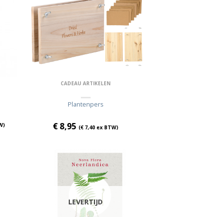
CADEAU ARTIKELEN
Plantenpers
€
8,95
W)
(
€
7,40
ex BTW)
LEVERTIJD