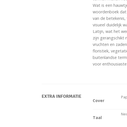
Wat is een hauwtj
woordenboek dat d
van de betekenis,
visueel duidelijk 
Latijn, wat het w
zijn gerangschikt
vruchten en zaden
floristiek, veget
buitenlandse term
voor enthousiaste
EXTRA INFORMATIE
Pap
Cover
Ne
Taal