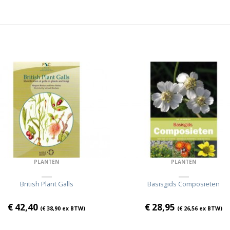
PLANTEN
PLANTEN
British Plant Galls
Basisgids Composieten
€
42,40
€
28,95
(
€
38,90
ex BTW)
(
€
26,56
ex BTW)