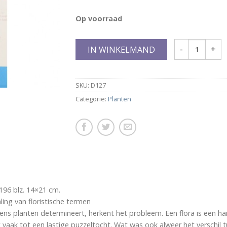
Op voorraad
IN WINKELMAND
SKU:
D127
Categorie:
Planten
196 blz. 14×21 cm.
aling van floristische termen
eens planten determineert, herkent het probleem. Een flora is een h
vaak tot een lastige puzzeltocht. Wat was ook alweer het verschil 