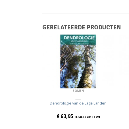
GERELATEERDE PRODUCTEN
ANTEN
BOMEN
agenda
Dendrologie van de Lage Landen
€
63,95
€
27,48
ex BTW)
(
€
58,67
ex BTW)