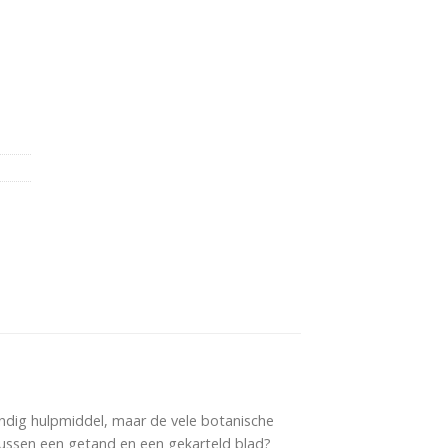
andig hulpmiddel, maar de vele botanische
tussen een getand en een gekarteld blad?