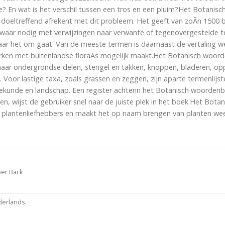
e? En wat is het verschil tussen een tros en een pluim?Het Botanisc
oeltreffend afrekent met dit probleem. Het geeft van zoÃ­n 1500 
 waar nodig met verwijzingen naar verwante of tegenovergestelde
waar het om gaat. Van de meeste termen is daarnaast de vertaling w
erken met buitenlandse floraÃ­s mogelijk maakt.Het Botanisch woord
 naar ondergrondse delen, stengel en takken, knoppen, bladeren, op
. Voor lastige taxa, zoals grassen en zeggen, zijn aparte termenlij
atiekunde en landschap. Een register achterin het Botanisch woorden
en, wijst de gebruiker snel naar de juiste plek in het boek.Het Bot
 plantenliefhebbers en maakt het op naam brengen van planten wee
er Back
derlands