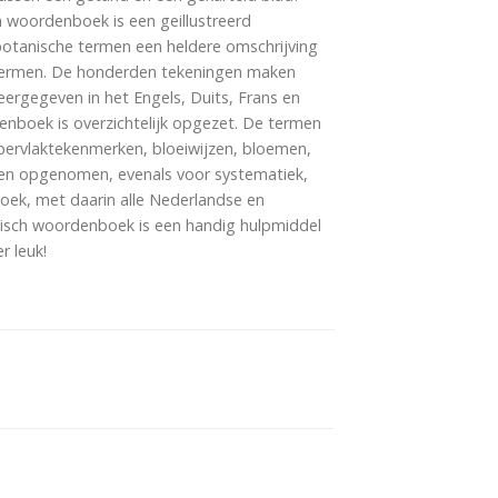
h woordenboek is een geillustreerd
botanische termen een heldere omschrijving
 termen. De honderden tekeningen maken
eergegeven in het Engels, Duits, Frans en
enboek is overzichtelijk opgezet. De termen
pervlaktekenmerken, bloeiwijzen, bloemen,
sten opgenomen, evenals voor systematiek,
boek, met daarin alle Nederlandse en
anisch woordenboek is een handig hulpmiddel
r leuk!