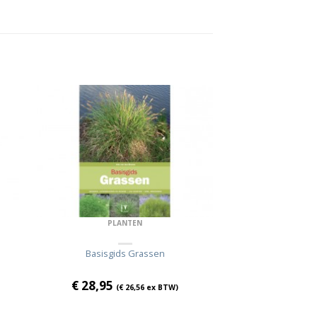
PLANTEN
Basisgids Grassen
€
28,95
(
€
26,56
ex BTW)