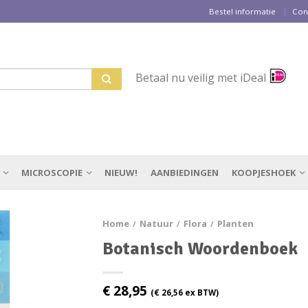
Bestel informatie
Con
Betaal nu veilig met iDeal
MICROSCOPIE
NIEUW!
AANBIEDINGEN
KOOPJESHOEK
Home
Natuur
Flora
Planten
/
/
/
Botanisch Woordenboek
€
28,95
(
€
26,56
ex BTW)