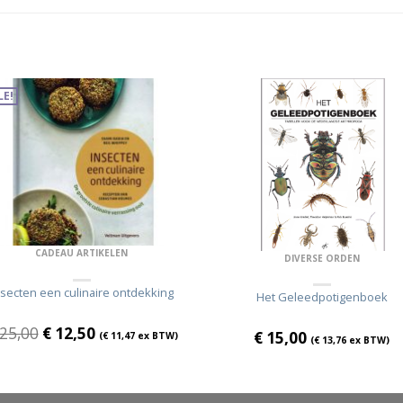
LE!
CADEAU ARTIKELEN
DIVERSE ORDEN
nsecten een culinaire ontdekking
Het Geleedpotigenboek
25,00
€
12,50
€
15,00
(
€
11,47
ex BTW)
(
€
13,76
ex BTW)