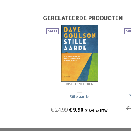
GERELATEERDE PRODUCTEN
SALE!
SA
ENBOEKEN
INSECTENBOEKEN
I
n in Mitteleuropa
Stille aarde
€
€
24,99
€
9,90
€
44,04
ex BTW)
(
€
9,08
ex BTW)