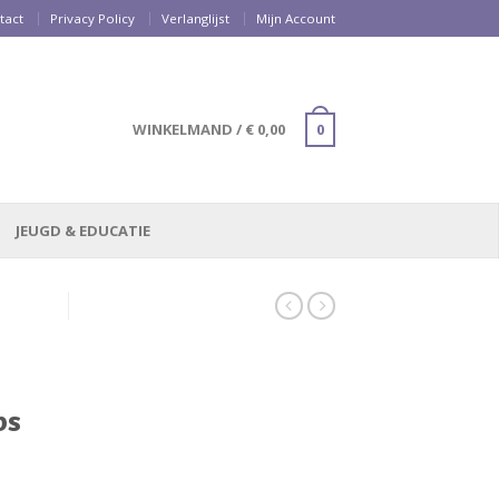
tact
Privacy Policy
Verlanglijst
Mijn Account
WINKELMAND
/
€
0,00
0
JEUGD & EDUCATIE
bs