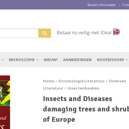
Bestel informatie
Con
Betaal nu veilig met iDeal
MICROSCOPIE
NIEUW!
AANBIEDINGEN
KOOPJESHOEK
Home
Entomologie Literatuur
Diversen
/
/
Literatuur
Insectenboeken
/
Insects and Diseases
damaging trees and shru
of Europe