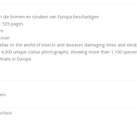
en die bomen en struiken van Europa beschadigen.
: 535 pages
cm
cover
tlas to the world of insects and diseases damaging trees and shrub
er 4,300 unique colour photographs, showing more than 1,100 specie
shrubs in Europe
els
d Back