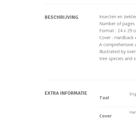
Insecten en ziekt
BESCHRIJVING
Number of pages 
Format : 24 x 29 
Cover : Hardback 
A comprehensive a
Illustrated by ov
tree species and 
EXTRA INFORMATIE
Eng
Taal
Har
Cover