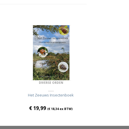
DIVERSE ORDEN
Het Zeeuws Insectenboek
€
19,99
(
€
18,34
ex BTW)