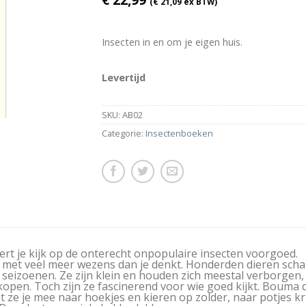
(
€
21,09
ex BTW)
Insecten in en om je eigen huis.
Levertijd
SKU:
AB02
Categorie:
Insectenboeken
ert je kijk op de onterecht onpopulaire insecten voorgoed.
met veel meer wezens dan je denkt. Honderden dieren scharr
lle seizoenen. Ze zijn klein en houden zich meestal verborg
open. Toch zijn ze fascinerend voor wie goed kijkt. Bouma 
 ze je mee naar hoekjes en kieren op zolder, naar potjes k