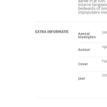
aarde in je tui
bizarre tangwes
bedwants of lim
impopulaire ins
EXTRA INFORMATIE
24
Aantal
bladzijden
Agl
Auteur
Pap
Cover
20
Jaar