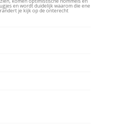
n zien, komen optimistische hommels en
ugjes en wordt duidelijk waarom die ene
andert je kijk op de onterecht