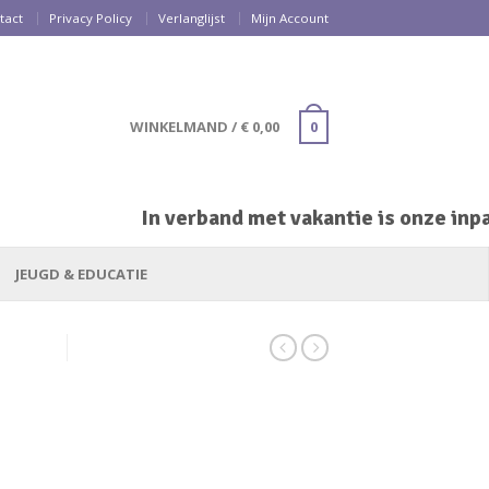
tact
Privacy Policy
Verlanglijst
Mijn Account
WINKELMAND
/
€
0,00
0
In verband met vakantie is onze inpak
JEUGD & EDUCATIE