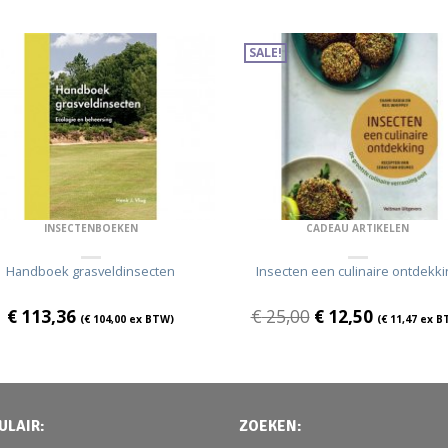
SALE!
INSECTENBOEKEN
CADEAU ARTIKELEN
Handboek grasveldinsecten
Insecten een culinaire ontdekki
€
113,36
€
25,00
€
12,50
(
€
104,00
ex BTW)
(
€
11,47
ex B
ULAIR:
ZOEKEN: