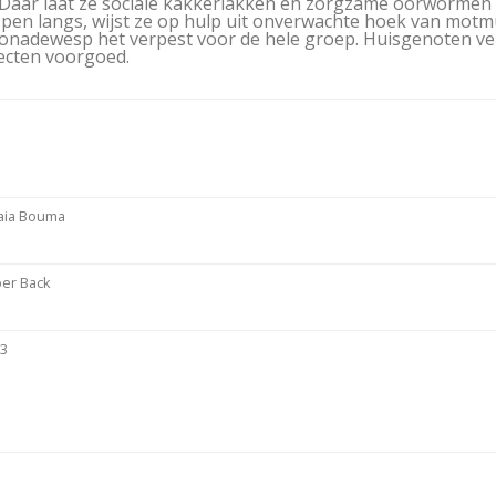
n. Daar laat ze sociale kakkerlakken en zorgzame oorworme
pen langs, wijst ze op hulp uit onverwachte hoek van motm
onadewesp het verpest voor de hele groep. Huisgenoten ver
ecten voorgoed.
0
aia Bouma
er Back
23