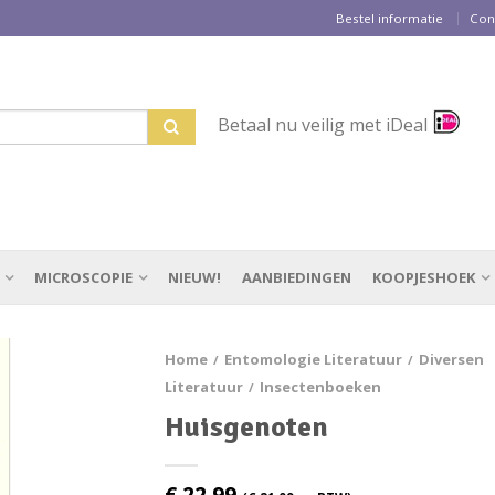
Bestel informatie
Con
Betaal nu veilig met iDeal
MICROSCOPIE
NIEUW!
AANBIEDINGEN
KOOPJESHOEK
Home
Entomologie Literatuur
Diversen
/
/
Literatuur
Insectenboeken
/
Huisgenoten
€
22,99