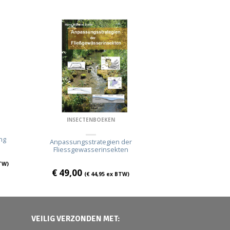
INSECTENBOEKEN
ng
Anpassungsstrategien der
Fliessgewasserinsekten
TW)
€
49,00
(
€
44,95
ex BTW)
VEILIG VERZONDEN MET: