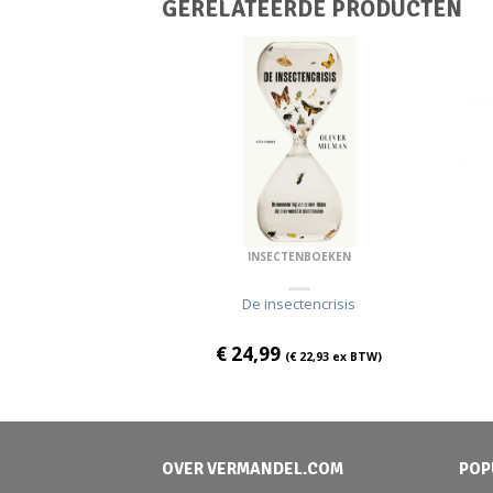
GERELATEERDE PRODUCTEN
SE ORDEN
INSECTENBOEKEN
 der wichtigsten
De insectencrisis
insekten
€
24,99
(
€
22,93
ex BTW)
€
15,55
ex BTW)
OVER VERMANDEL.COM
POP