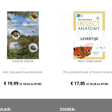
LEVERTIJD
DIVERSE ORDEN
INSECTENBOEKEN
Het Zeeuws Insectenboek
The pocket book of Insect Anat
€
19,99
€
17,85
(
€
18,34
ex BTW)
(
€
16,38
ex BTW)
ULAIR:
ZOEKEN: