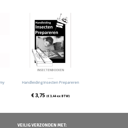
INSECTENBOEKEN
omy
Handleiding Insecten Prepareren
€
3,75
(
€
3,44
ex BTW)
VEILIG VERZONDEN MET: