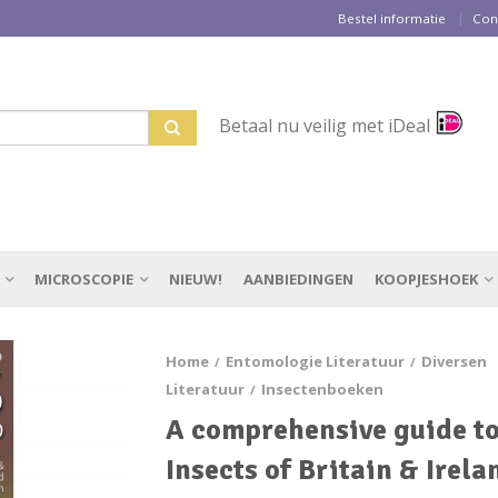
Bestel informatie
Con
Betaal nu veilig met iDeal
MICROSCOPIE
NIEUW!
AANBIEDINGEN
KOOPJESHOEK
Home
Entomologie Literatuur
Diversen
/
/
Literatuur
Insectenboeken
/
A comprehensive guide t
Insects of Britain & Irela