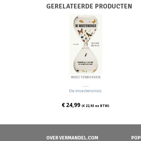
GERELATEERDE PRODUCTEN
ENBOEKEN
INSECTENBOEKEN
ier en vlinder
De insectencrisis
€
24,99
€
22,48
ex BTW)
(
€
22,93
ex BTW)
OVER VERMANDEL.COM
POP