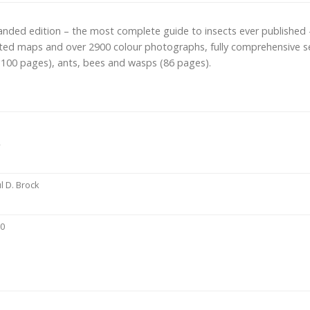
nded edition – the most complete guide to insects ever published
ted maps and over 2900 colour photographs, fully comprehensive sect
 (100 pages), ants, bees and wasps (86 pages).
4
l D. Brock
20