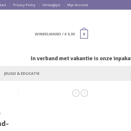
tact
Privacy Policy
Verlanglijst
Mijn Account
WINKELMAND
/
€
0,00
0
In verband met vakantie is onze inpakafd
JEUGD & EDUCATIE
o
nd-