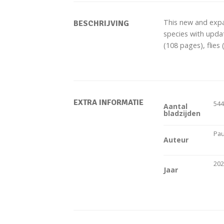
This new and expa
BESCHRIJVING
species with upda
(108 pages), flies
EXTRA INFORMATIE
54
Aantal
bladzijden
Pau
Auteur
20
Jaar