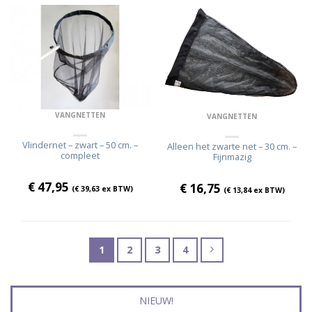
VANGNETTEN
VANGNETTEN
Vlindernet – zwart – 50 cm. –
Alleen het zwarte net – 30 cm. –
compleet
Fijnmazig
€
47,95
€
16,75
(
€
39,63
ex BTW)
(
€
13,84
ex BTW)
1
2
3
4
NIEUW!