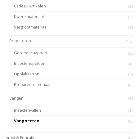
Cadeau Artikelen
(25)
Kweekmateriaal
(20)
Vergrootmateriaal
(25)
Prepareren
(133)
Gereedschappen
(33)
Insectenspelden
(46)
Opplakkarton
(16)
Prepareermateriaal
(62)
Vangen
(96)
Insectenvallen
(42)
Vangnetten
(56)
Jeugd & Educatie
(62)