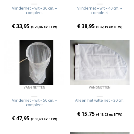
Vlindernet – wit – 30 cm. –
Vlindernet – wit – 40 cm. –
compleet
compleet
€
33,95
€
38,95
(
€
28,06
ex BTW)
(
€
32,19
ex BTW)
VANGNETTEN
VANGNETTEN
Vlindernet – wit – 50 cm. –
Alleen het witte net – 30 cm.
compleet
€
15,75
(
€
13,02
ex BTW)
€
47,95
(
€
39,63
ex BTW)