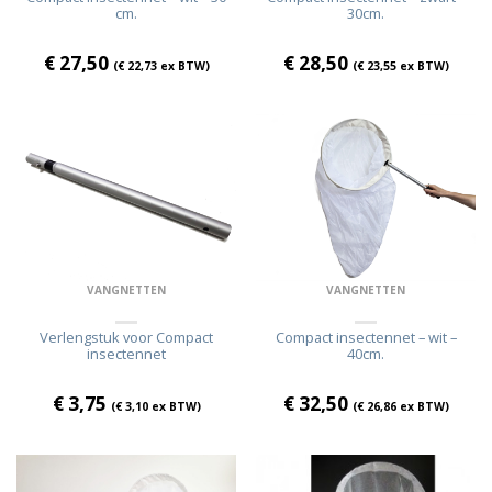
cm.
30cm.
€
27,50
€
28,50
(
€
22,73
ex BTW)
(
€
23,55
ex BTW)
VANGNETTEN
VANGNETTEN
Verlengstuk voor Compact
Compact insectennet – wit –
insectennet
40cm.
€
3,75
€
32,50
(
€
3,10
ex BTW)
(
€
26,86
ex BTW)