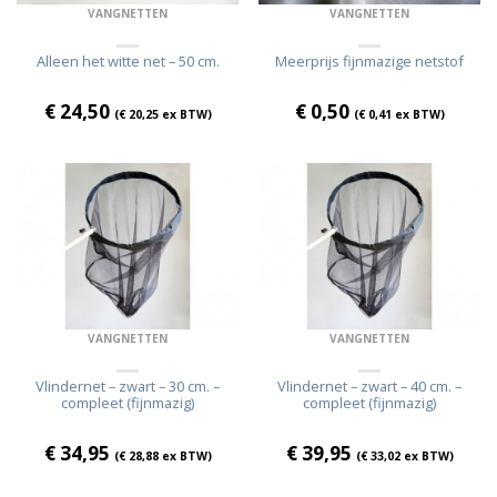
VANGNETTEN
VANGNETTEN
Alleen het witte net – 50 cm.
Meerprijs fijnmazige netstof
€
24,50
€
0,50
(
€
20,25
ex BTW)
(
€
0,41
ex BTW)
VANGNETTEN
VANGNETTEN
Vlindernet – zwart – 30 cm. –
Vlindernet – zwart – 40 cm. –
compleet (fijnmazig)
compleet (fijnmazig)
€
34,95
€
39,95
(
€
28,88
ex BTW)
(
€
33,02
ex BTW)