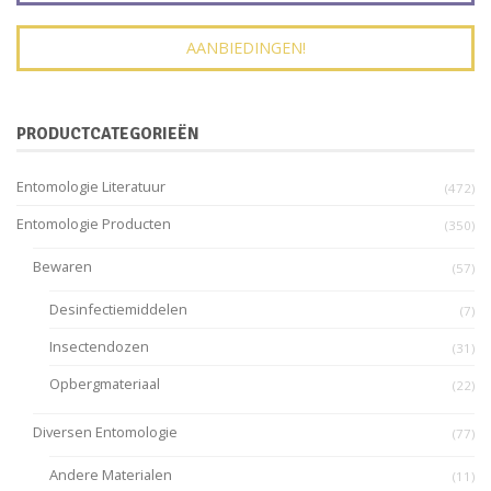
AANBIEDINGEN!
PRODUCTCATEGORIEËN
Entomologie Literatuur
(472)
Entomologie Producten
(350)
Bewaren
(57)
Desinfectiemiddelen
(7)
Insectendozen
(31)
Opbergmateriaal
(22)
Diversen Entomologie
(77)
Andere Materialen
(11)