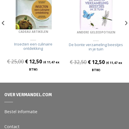
CADEAU ARTIKELEN
ANDERE GELEEDPOTIGEN
Insecten een culinaire
De bonte verzameling beestjes
ontdekking
in je tuin
€
25,00
€
12,50
€
32,50
€
12,50
(
€
11,47
ex
(
€
11,47
ex
BTW)
BTW)
OVER VERMANDEL.COM
Bestel Informatie
Contact