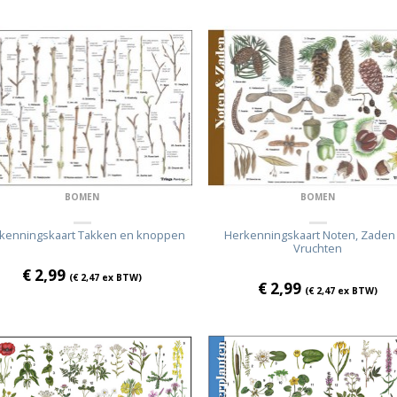
BOMEN
BOMEN
kenningskaart Takken en knoppen
Herkenningskaart Noten, Zaden
Vruchten
€
2,99
(
€
2,47
ex BTW)
€
2,99
(
€
2,47
ex BTW)