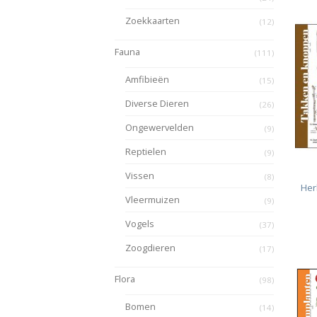
Zoekkaarten
(12)
Fauna
(111)
Amfibieën
(15)
Diverse Dieren
(26)
Ongewervelden
(9)
Reptielen
(9)
Vissen
(8)
Her
Vleermuizen
(9)
Vogels
(37)
Zoogdieren
(17)
Flora
(98)
Bomen
(14)