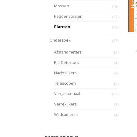
Mossen
(12)
Paddenstoelen
(17)
Planten
(63)
Onderzoek
(27)
Afstandmeters
(0)
Bat Detectors
(4)
Nachtkijkers
(0)
Telescopen
(6)
Vangmateriaal
(10)
Verrekijkers
(3)
Wildcamera's
(4)