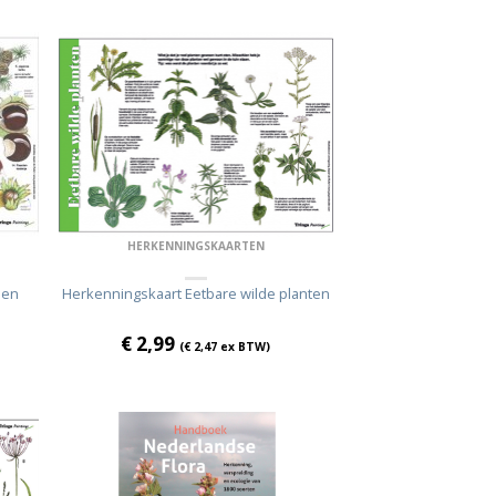
HERKENNINGSKAARTEN
 en
Herkenningskaart Eetbare wilde planten
€
2,99
(
€
2,47
ex BTW)