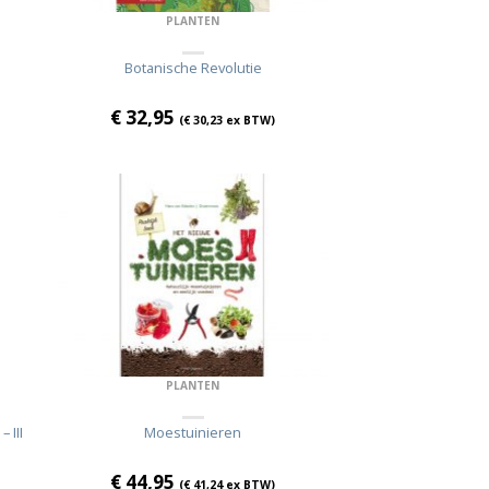
PLANTEN
Botanische Revolutie
€
32,95
(
€
30,23
ex BTW)
PLANTEN
 III
Moestuinieren
€
44,95
(
€
41,24
ex BTW)