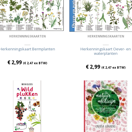
HERKENNINGSKAARTEN
HERKENNINGSKAARTEN
Herkenningskaart Bermplanten
Herkenningskaart Oever- en
waterplanten
€
2,99
(
€
2,47
ex BTW)
€
2,99
(
€
2,47
ex BTW)