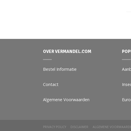
OVER VERMANDEL.COM
POP
Bestel Informatie
Aanb
Contact
Inse
Algemene Voorwaarden
Eur
PRIVACY POLICY
DISCLAIMER
ALGEMENE VOORWAARD