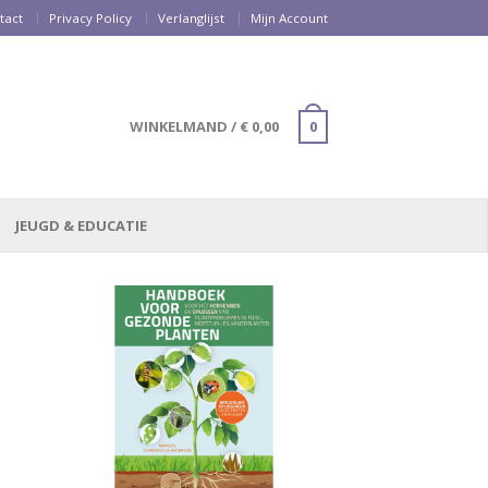
tact
Privacy Policy
Verlanglijst
Mijn Account
WINKELMAND
/
€
0,00
0
JEUGD & EDUCATIE