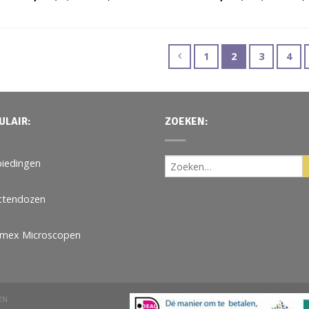
1
2
3
4
ULAIR:
ZOEKEN:
iedingen
ctendozen
omex Microscopen
EN