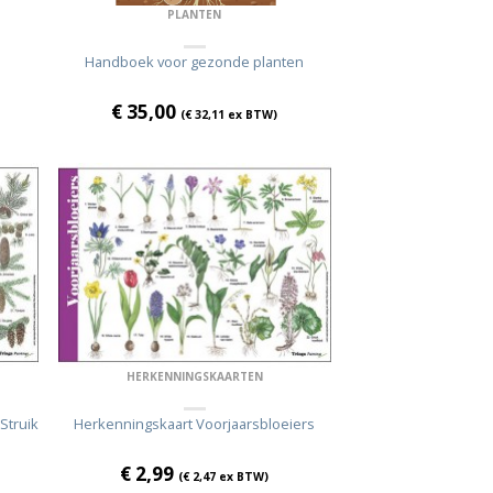
PLANTEN
Handboek voor gezonde planten
€
35,00
(
€
32,11
ex BTW)
HERKENNINGSKAARTEN
Struik
Herkenningskaart Voorjaarsbloeiers
€
2,99
(
€
2,47
ex BTW)