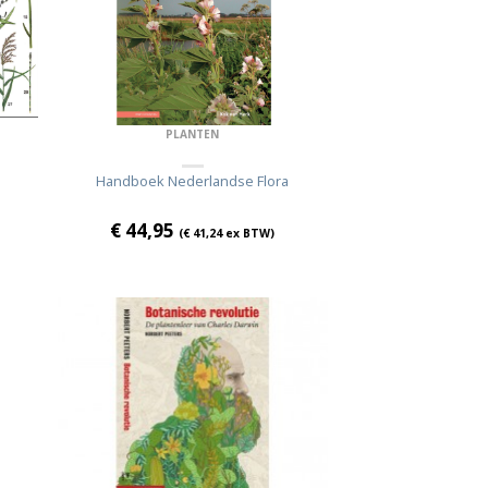
PLANTEN
Handboek Nederlandse Flora
€
44,95
(
€
41,24
ex BTW)