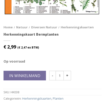
Home
Natuur
Diversen Natuur
Herkenningskaarten
/
/
/
Herkenningskaart Bermplanten
€
2,99
(
€
2,47
ex BTW)
Op voorraad
IN WINKELMAND
SKU:
HK038
Categorieën:
Herkenningskaarten
,
Planten