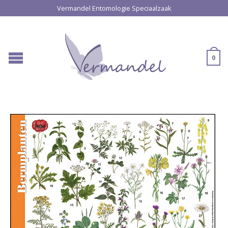
Vermandel Entomologie Speciaalzaak
0