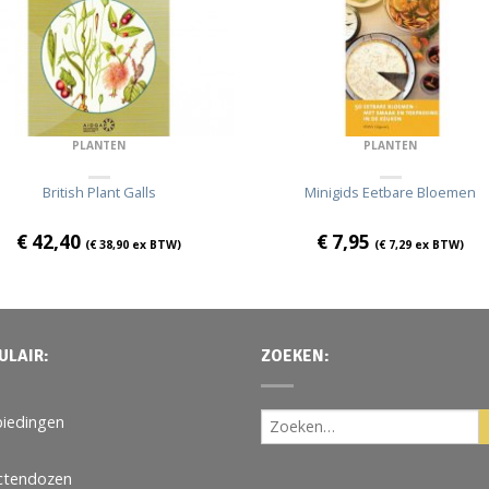
PLANTEN
PLANTEN
British Plant Galls
Minigids Eetbare Bloemen
€
42,40
€
7,95
(
€
38,90
ex BTW)
(
€
7,29
ex BTW)
ULAIR:
ZOEKEN:
iedingen
ctendozen