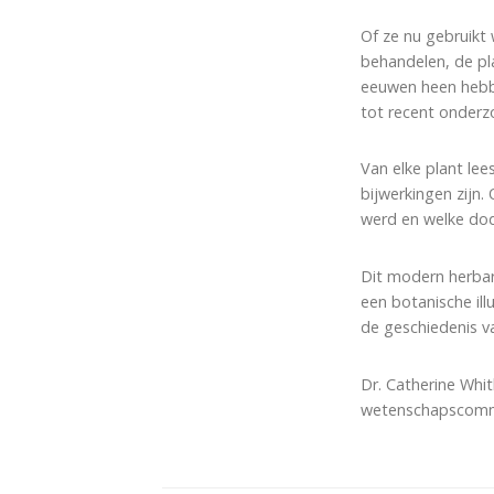
Of ze nu gebruikt
behandelen, de pl
eeuwen heen hebbe
tot recent onderzo
Van elke plant lee
bijwerkingen zijn.
werd en welke dod
Dit modern herbar
een botanische il
de geschiedenis v
Dr. Catherine Whi
wetenschapscommun