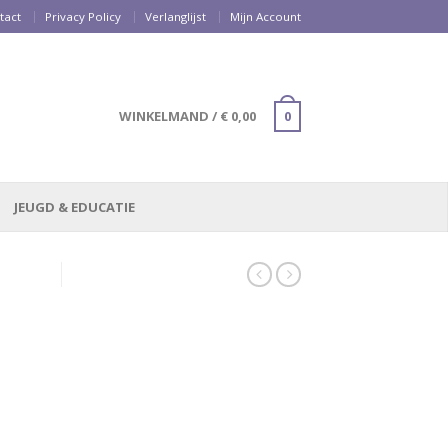
tact
Privacy Policy
Verlanglijst
Mijn Account
WINKELMAND
/
€
0,00
0
JEUGD & EDUCATIE