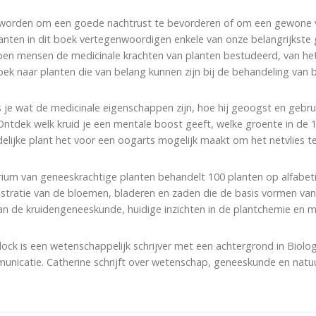
 worden om een goede nachtrust te bevorderen of om een gewone v
anten in dit boek vertegenwoordigen enkele van onze belangrijkste
n mensen de medicinale krachten van planten bestudeerd, van het
ek naar planten die van belang kunnen zijn bij de behandeling van b
s je wat de medicinale eigenschappen zijn, hoe hij geoogst en gebrui
 Ontdek welk kruid je een mentale boost geeft, welke groente in de
elijke plant het voor een oogarts mogelijk maakt om het netvlies t
ium van geneeskrachtige planten behandelt 100 planten op alfabetis
lustratie van de bloemen, bladeren en zaden die de basis vormen va
an de kruidengeneeskunde, huidige inzichten in de plantchemie en m
tlock is een wetenschappelijk schrijver met een achtergrond in Bio
icatie. Catherine schrijft over wetenschap, geneeskunde en natuur