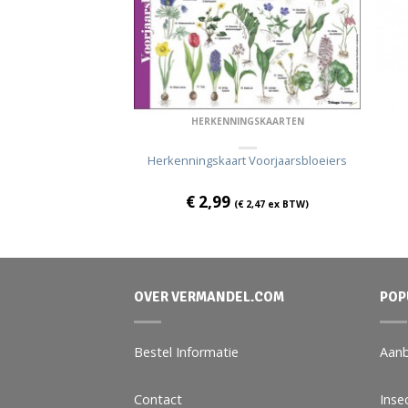
ANTEN
HERKENNINGSKAARTEN
 tot oogsten
Herkenningskaart Voorjaarsbloeiers
€
2,99
€
16,47
ex BTW)
(
€
2,47
ex BTW)
OVER VERMANDEL.COM
POP
Bestel Informatie
Aanb
Contact
Inse