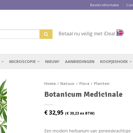
Bestel informatie
Con
Betaal nu veilig met iDeal
MICROSCOPIE
NIEUW!
AANBIEDINGEN
KOOPJESHOEK
Home
Natuur
Flora
Planten
/
/
/
Botanicum Medicinale
€
32,95
(
€
30,23
ex BTW)
Een modern herbarium van geneeskrachtige