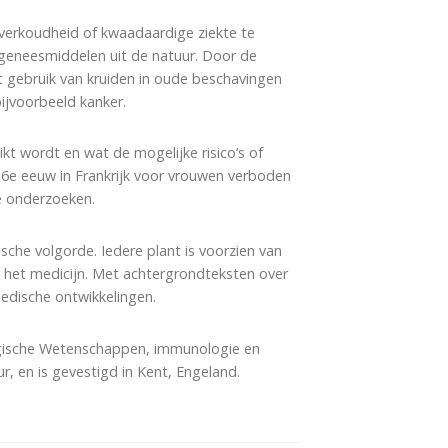
erkoudheid of kwaadaardige ziekte te
 geneesmiddelen uit de natuur. Door de
 gebruik van kruiden in oude beschavingen
ijvoorbeeld kanker.
kt wordt en wat de mogelijke risico’s of
 16e eeuw in Frankrijk voor vrouwen verboden
e onderzoeken.
che volgorde. Iedere plant is voorzien van
n het medicijn. Met achtergrondteksten over
edische ontwikkelingen.
logische Wetenschappen, immunologie en
, en is gevestigd in Kent, Engeland.