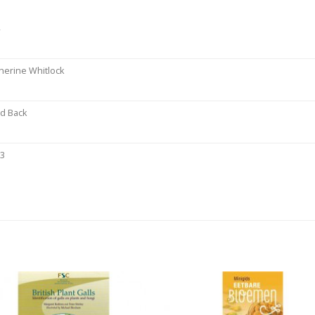
4
herine Whitlock
d Back
23