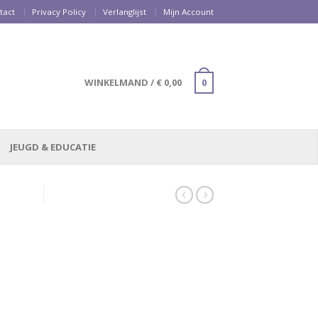
tact
Privacy Policy
Verlanglijst
Mijn Account
WINKELMAND
/
€
0,00
0
JEUGD & EDUCATIE