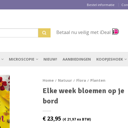
Bestel informatie
Con
Betaal nu veilig met iDeal
MICROSCOPIE
NIEUW!
AANBIEDINGEN
KOOPJESHOEK
Home
Natuur
Flora
Planten
/
/
/
Elke week bloemen op je
bord
€
23,95
(
€
21,97
ex BTW)