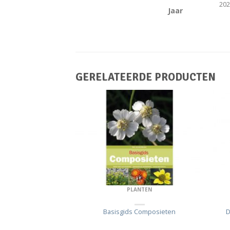
20
Jaar
GERELATEERDE PRODUCTEN
NGSKAARTEN
PLANTEN
kaart Planten
Basisgids Composieten
D