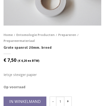
Home
Entomologie Producten
Prepareren
/
/
/
Prepareermateriaal
Grote spanrol 20mm. breed
€
7,50
(
€
6,20
ex BTW)
Ietsje steviger papier
Op voorraad
IN WINKELMAND