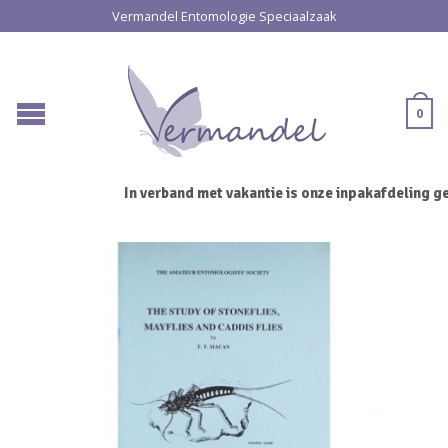
Vermandel Entomologie Speciaalzaak
0
In verband met vakantie is onze inpakafdeling ge