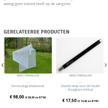
weinig/geen invloed heeft op de vangsten
GERELATEERDE PRODUCTEN
INSECTENVALLEN
INSECTENVALLEN
Eenvoudige Malaiseval
Zwarte lamp voor de Heath
draagbare lichtval
€
98,00
(
€
80,99
ex BTW)
€
17,50
(
€
14,46
ex BTW)