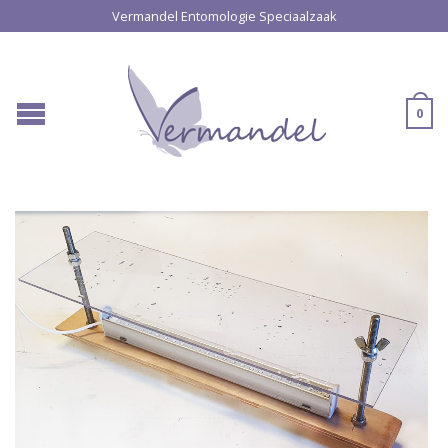
Vermandel Entomologie Speciaalzaak
0