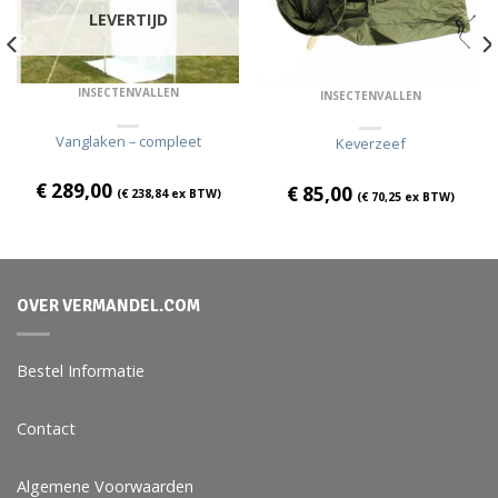
LEVERTIJD
INSECTENVALLEN
INSECTENVALLEN
Vanglaken – compleet
Keverzeef
€
289,00
€
85,00
(
€
238,84
ex BTW)
(
€
70,25
ex BTW)
OVER VERMANDEL.COM
Bestel Informatie
Contact
Algemene Voorwaarden