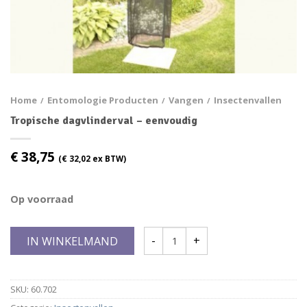
Home
Entomologie Producten
Vangen
Insectenvallen
/
/
/
Tropische dagvlinderval – eenvoudig
€
38,75
(
€
32,02
ex BTW)
Op voorraad
IN WINKELMAND
SKU:
60.702