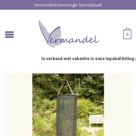
Vermandel Entomologie Speciaalzaak
0
In verband met vakantie is onze inpakafdeling g