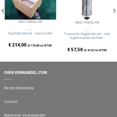
INSECTENVALLEN
INSECTENVALLEN
Nachtvlinderval – vast model
Tropische dagvlinderval – met
ingebouwde trechter.
€
214,00
(
€
176,86
ex BTW)
€
57,50
(
€
47,52
ex BTW)
OVER VERMANDEL.COM
Bestel Informatie
Contact
Algemene Voorwaarden