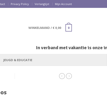
tact
Privacy Policy
Verlanglijst
Mijn Account
WINKELMAND
/
€
0,00
0
In verband met vakantie is onze inp
JEUGD & EDUCATIE
oos