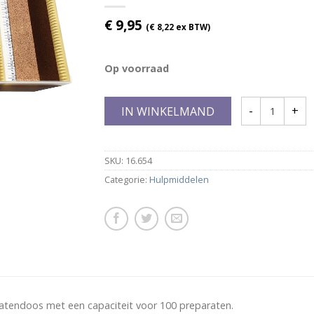
€
9,95
(
€
8,22
ex BTW)
Op voorraad
IN WINKELMAND
SKU:
16.654
Categorie:
Hulpmiddelen
ratendoos met een capaciteit voor 100 preparaten.