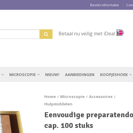
Bestel informatie
Con
Betaal nu veilig met iDeal
MICROSCOPIE
NIEUW!
AANBIEDINGEN
KOOPJESHOEK
Home
Microscopie
Accessoires
/
/
/
Hulpmiddelen
Eenvoudige preparatend
cap. 100 stuks