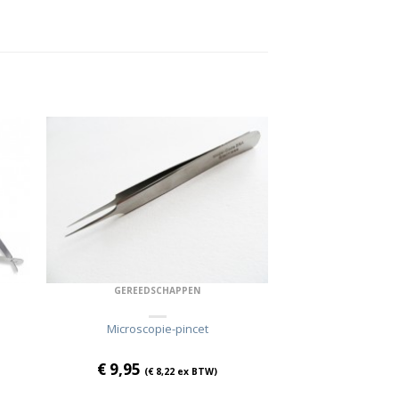
GEREEDSCHAPPEN
Microscopie-pincet
€
9,95
(
€
8,22
ex BTW)