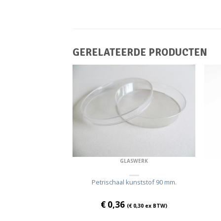
GERELATEERDE PRODUCTEN
SWERK
GLASWERK
las 80 mm.
Petrischaal kunststof 90 mm.
€
0,36
2,69
ex BTW)
(
€
0,30
ex BTW)