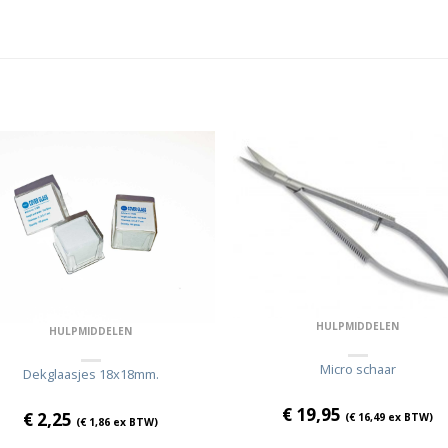
HULPMIDDELEN
HULPMIDDELEN
Micro schaar
Dekglaasjes 18x18mm.
€
19,95
€
2,25
(
€
16,49
ex BTW)
(
€
1,86
ex BTW)