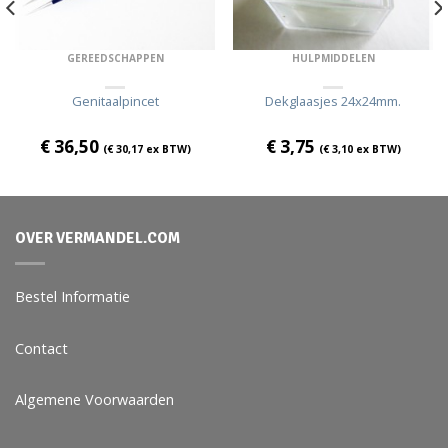
GEREEDSCHAPPEN
HULPMIDDELEN
Genitaalpincet
Dekglaasjes 24x24mm.
€
36,50
€
3,75
(
€
30,17
ex BTW)
(
€
3,10
ex BTW)
OVER VERMANDEL.COM
Bestel Informatie
Contact
Algemene Voorwaarden