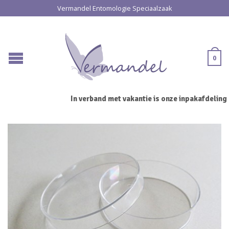
Vermandel Entomologie Speciaalzaak
0
In verband met vakantie is onze inpakafdeling 