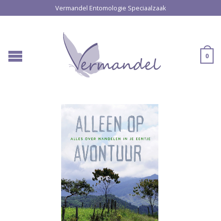
Vermandel Entomologie Speciaalzaak
0