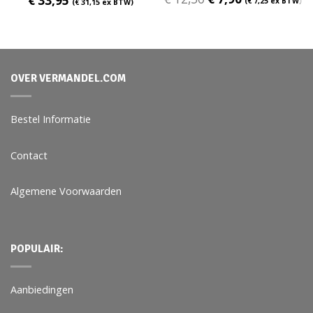
€
33,95
(
€
7,25
ex BTW)
(
€
31,15
ex BTW)
OVER VERMANDEL.COM
Bestel Informatie
Contact
Algemene Voorwaarden
POPULAIR:
Aanbiedingen