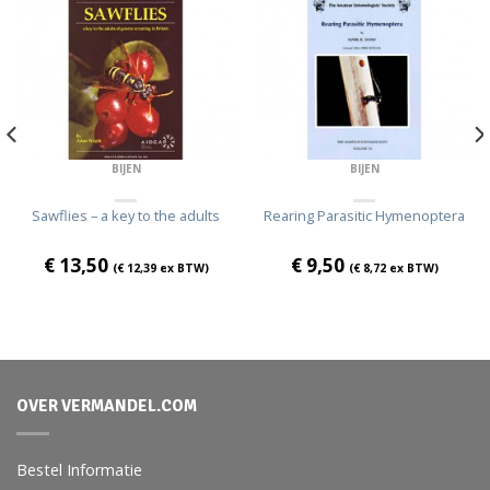
BIJEN
BIJEN
Sawflies – a key to the adults
Rearing Parasitic Hymenoptera
€
13,50
€
9,50
(
€
12,39
ex BTW)
(
€
8,72
ex BTW)
OVER VERMANDEL.COM
Bestel Informatie