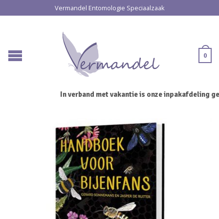
Vermandel Entomologie Speciaalzaak
0
In verband met vakantie is onze inpakafdeling ges