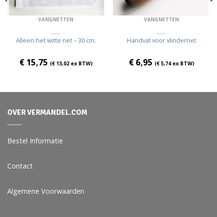
VANGNETTEN
VANGNETTEN
Alleen het witte net – 30 cm.
Handvat voor vlindernet
€
15,75
€
6,95
(
€
13,02
ex BTW)
(
€
5,74
ex BTW)
OVER VERMANDEL.COM
Bestel Informatie
Contact
Algemene Voorwaarden