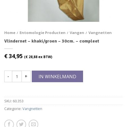
Home
Entomologie Producten
Vangen
Vangnetten
/
/
/
Vlindernet – khaki/groen – 30cm. – compleet
€
34,95
(
€
28,88
ex BTW)
IN WINKELMAND
SKU:
60.353
Categorie:
Vangnetten