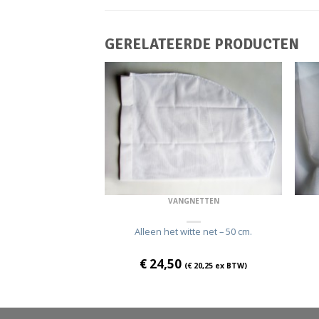
GERELATEERDE PRODUCTEN
NETTEN
VANGNETTEN
– 40 cm. – compleet
Alleen het witte net – 50 cm.
€
24,50
€
32,19
ex BTW)
(
€
20,25
ex BTW)