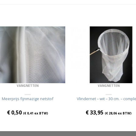
VANGNETTEN
VANGNETTEN
Meerprijs fijnmazige netstof
Vlindernet – wit – 30 cm. – compl
€
0,50
€
33,95
(
€
0,41
ex BTW)
(
€
28,06
ex BTW)