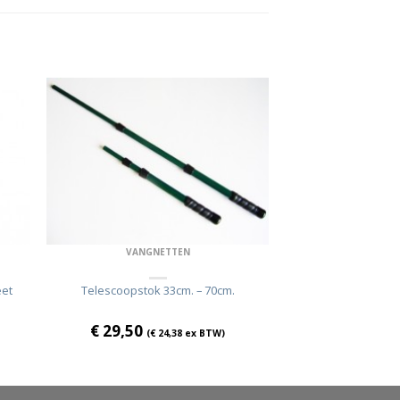
VANGNETTEN
eet
Telescoopstok 33cm. – 70cm.
€
29,50
(
€
24,38
ex BTW)