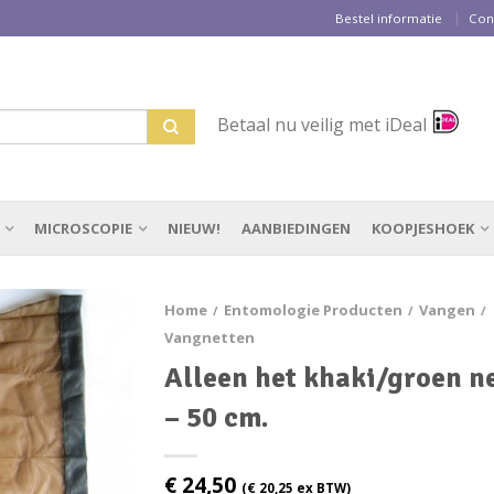
Bestel informatie
Con
Betaal nu veilig met iDeal
MICROSCOPIE
NIEUW!
AANBIEDINGEN
KOOPJESHOEK
Home
Entomologie Producten
Vangen
/
/
/
Vangnetten
Alleen het khaki/groen n
– 50 cm.
€
24,50
(
€
20,25
ex BTW)