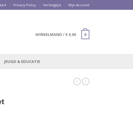
tact
Privacy Policy
Verlanglijst
Mijn Account
WINKELMAND
/
€
0,00
0
JEUGD & EDUCATIE
et