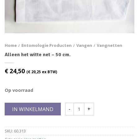
Home
Entomologie Producten
Vangen
Vangnetten
/
/
/
Alleen het witte net – 50 cm.
€
24,50
(
€
20,25
ex BTW)
Op voorraad
IN WINKELMAND
SKU:
60.313