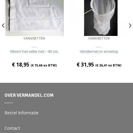
VANGNETTEN
VANGNETTEN
Alleen het witte net – 40 cm.
Vlindernet in envelop
€
18,95
€
31,95
(
€
15,66
ex BTW)
(
€
26,41
ex BTW)
OVER VERMANDEL.COM
Bestel Informatie
Contact