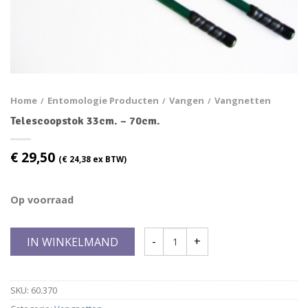
Home
Entomologie Producten
Vangen
Vangnetten
/
/
/
Telescoopstok 33cm. – 70cm.
€
29,50
(
€
24,38
ex BTW)
Op voorraad
IN WINKELMAND
SKU:
60.370