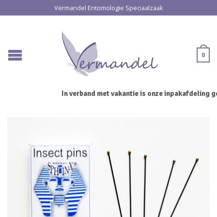
Vermandel Entomologie Speciaalzaak
0
In verband met vakantie is onze inpakafdeling ge