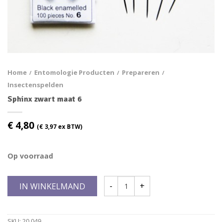
Home
Entomologie Producten
Prepareren
/
/
/
Insectenspelden
Sphinx zwart maat 6
€
4,80
(
€
3,97
ex BTW)
Op voorraad
IN WINKELMAND
SKU:
20.049