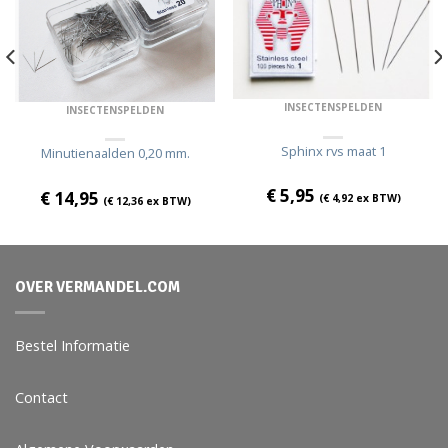
INSECTENSPELDEN
INSECTENSPELDEN
Sphinx rvs maat 1
Minutienaalden 0,20 mm.
€
5,95
€
14,95
(
€
4,92
ex BTW)
(
€
12,36
ex BTW)
OVER VERMANDEL.COM
Bestel Informatie
Contact