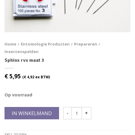
Home
Entomologie Producten
Prepareren
/
/
/
Insectenspelden
Sphinx rvs maat 3
€
5,95
(
€
4,92
ex BTW)
Op voorraad
IN WINKELMAND
SKU:
20.046s