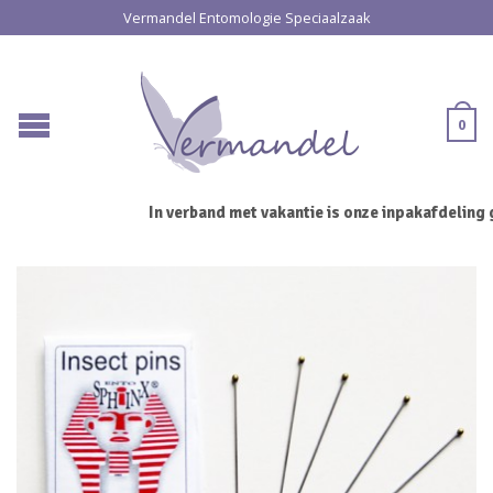
Vermandel Entomologie Speciaalzaak
0
In verband met vakantie is onze inpakafdeling g