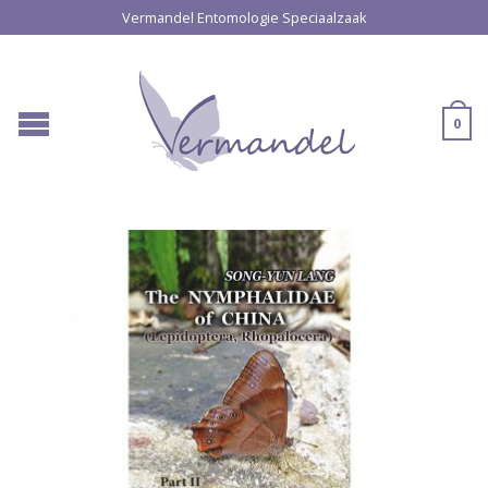
Vermandel Entomologie Speciaalzaak
0