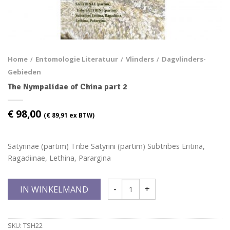
Home
Entomologie Literatuur
Vlinders
Dagvlinders-
/
/
/
Gebieden
The Nympalidae of China part 2
€
98,00
(
€
89,91
ex BTW)
Satyrinae (partim) Tribe Satyrini (partim) Subtribes Eritina,
Ragadiinae, Lethina, Parargina
IN WINKELMAND
SKU:
TSH22