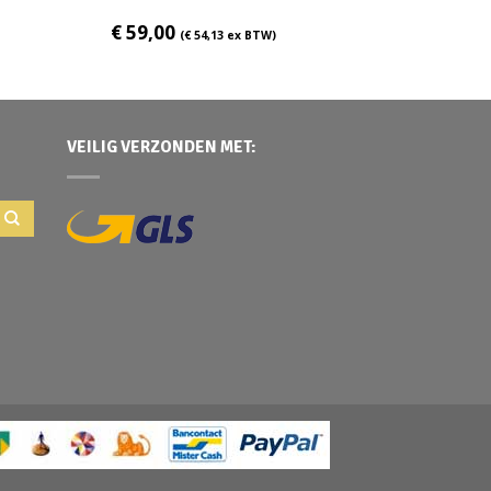
€
59,00
(
€
54,13
ex BTW)
VEILIG VERZONDEN MET: