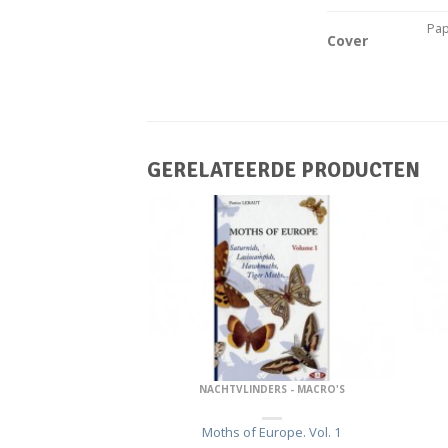
Pap
Cover
GERELATEERDE PRODUCTEN
ERS - MACRO'S
NACHTVLINDERS - MACRO'S
urope. Vol. 2
Moths of Europe. Vol. 1