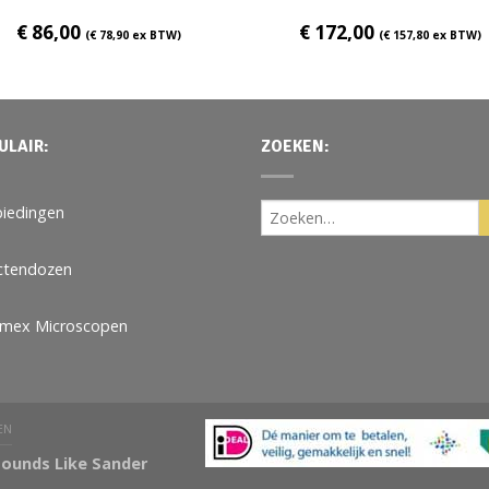
€
86,00
€
172,00
(
€
78,90
ex BTW)
(
€
157,80
ex BTW)
ULAIR:
ZOEKEN:
iedingen
ctendozen
omex Microscopen
EN
ounds Like Sander