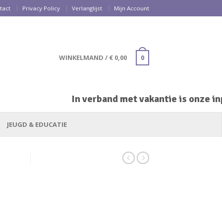
tact
Privacy Policy
Verlanglijst
Mijn Account
WINKELMAND
/
€
0,00
0
In verband met vakantie is onze inpa
JEUGD & EDUCATIE