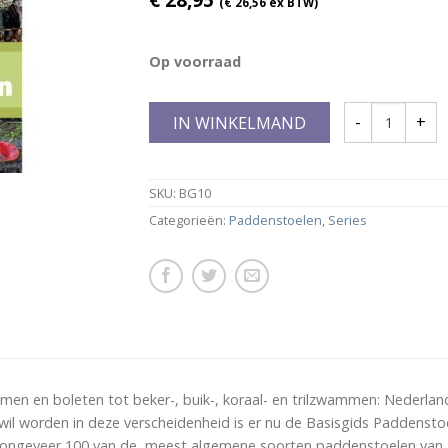
(
€
26,56
ex BTW)
Op voorraad
IN WINKELMAND
SKU:
BG10
Categorieën:
Paddenstoelen
,
Series
en en boleten tot beker-, buik-, koraal- en trilzwammen: Nederlan
il worden in deze verscheidenheid is er nu de Basisgids Paddenstoel
ongeveer 100 van de meest algemene soorten paddenstoelen van 