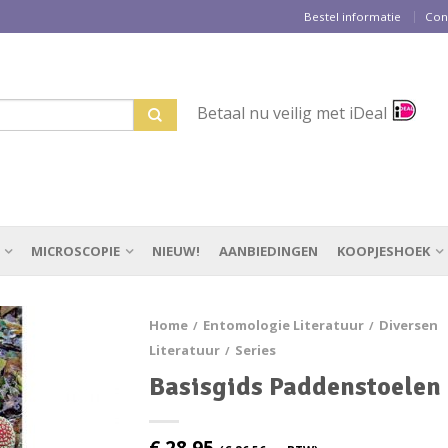
Bestel informatie
Con
Betaal nu veilig met iDeal
MICROSCOPIE
NIEUW!
AANBIEDINGEN
KOOPJESHOEK
Home
Entomologie Literatuur
Diversen
/
/
Literatuur
Series
/
Basisgids Paddenstoelen
€
28,95