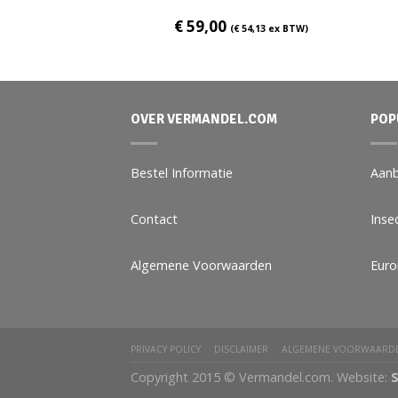
€
59,00
€
77,98
ex BTW)
(
€
54,13
ex BTW)
OVER VERMANDEL.COM
POP
Bestel Informatie
Aanb
Contact
Inse
Algemene Voorwaarden
Eur
PRIVACY POLICY
DISCLAIMER
ALGEMENE VOORWAARD
Copyright 2015 © Vermandel.com. Website:
S