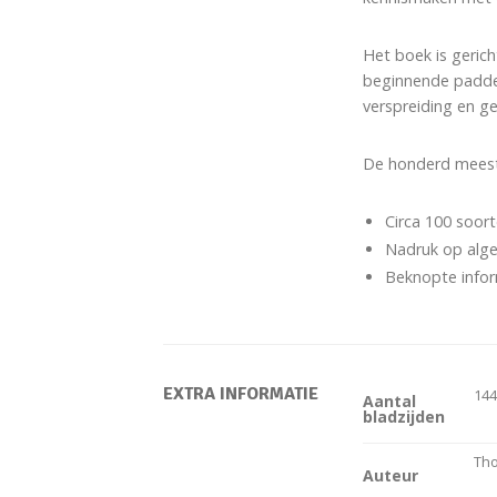
Het boek is gerich
beginnende padden
verspreiding en g
De honderd meest
Circa 100 soor
Nadruk op alge
Beknopte infor
EXTRA INFORMATIE
14
Aantal
bladzijden
Tho
Auteur