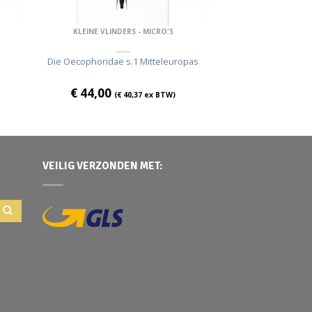
KLEINE VLINDERS - MICRO'S
Die Oecophoridae s.1 Mitteleuropas
€
44,00
(
€
40,37
ex BTW)
VEILIG VERZONDEN MET: