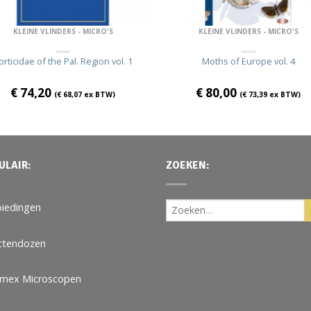
KLEINE VLINDERS - MICRO'S
KLEINE VLINDERS - MICRO'S
orticidae of the Pal. Region vol. 1
Moths of Europe vol. 4
€
74,20
€
80,00
(
€
68,07
ex BTW)
(
€
73,39
ex BTW)
ULAIR:
ZOEKEN:
iedingen
ctendozen
omex Microscopen