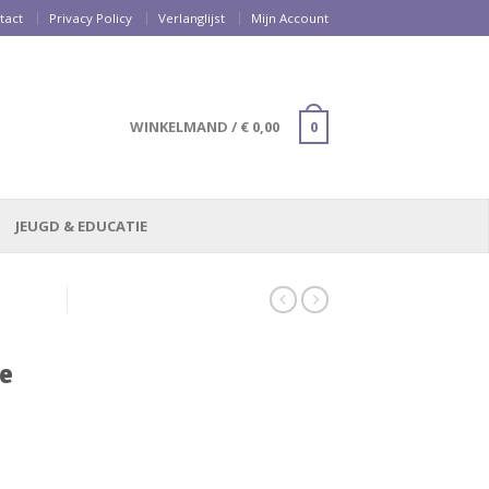
tact
Privacy Policy
Verlanglijst
Mijn Account
WINKELMAND
/
€
0,00
0
JEUGD & EDUCATIE
pe