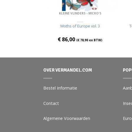
DERS - MICRO'S
KLEINE VLINDERS - MICRO'S
 vol. 5 Momphidae s.1.
Moths of Europe vol. 3
T
€
86,00
€
136,00
ex BTW)
(
€
78,90
ex BTW)
OVER VERMANDEL.COM
POP
Bestel Informatie
Aanb
Contact
Inse
Algemene Voorwaarden
Eur