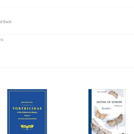
d Back
ns