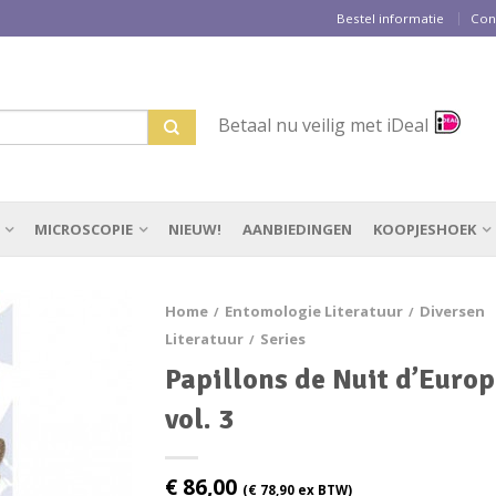
Bestel informatie
Con
Betaal nu veilig met iDeal
MICROSCOPIE
NIEUW!
AANBIEDINGEN
KOOPJESHOEK
Home
Entomologie Literatuur
Diversen
/
/
Literatuur
Series
/
Papillons de Nuit d’Euro
vol. 3
€
86,00
(
€
78,90
ex BTW)