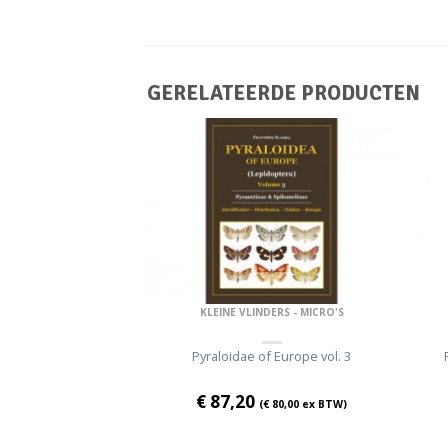
GERELATEERDE PRODUCTEN
DERS - MICRO'S
KLEINE VLINDERS - MICRO'S
f Europe vol. 2
Pyraloidae of Europe vol. 3
€
87,20
€
60,00
ex BTW)
(
€
80,00
ex BTW)