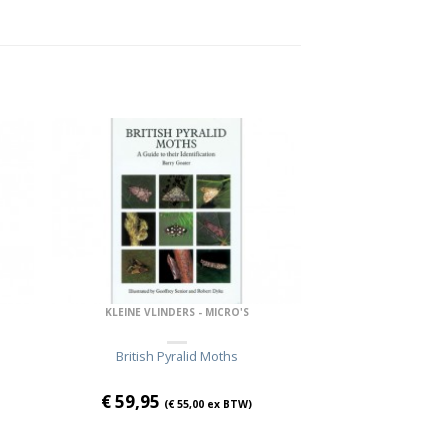
KLEINE VLINDERS - MICRO'S
British Pyralid Moths
€
59,95
(
€
55,00
ex BTW)