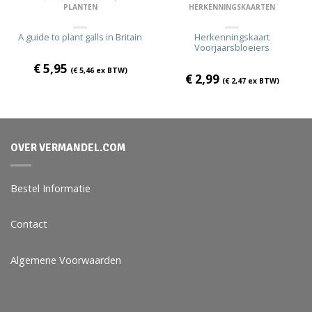
PLANTEN
HERKENNINGSKAARTEN
A guide to plant galls in Britain
Herkenningskaart
Voorjaarsbloeiers
€
5,95
(
€
5,46
ex BTW)
€
2,99
(
€
2,47
ex BTW)
OVER VERMANDEL.COM
Bestel Informatie
Contact
Algemene Voorwaarden