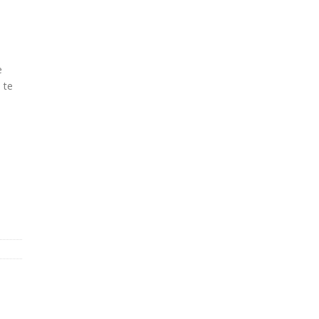
e
 te