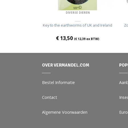
DIVERSE DIEREN
ERVELDEN
Key to the earthworms of UK and Ireland
Zo
el (bloedzuigers)
€
13,50
(
€
12,39
ex BTW)
€
36,65
ex BTW)
OVER VERMANDEL.COM
POP
Bestel Informatie
Aanb
Contact
Inse
Algemene Voorwaarden
Eur