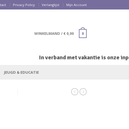
tact
Privacy Policy
Verlanglijst
Mijn Account
WINKELMAND
/
€
0,00
0
In verband met vakantie is onze inpa
JEUGD & EDUCATIE