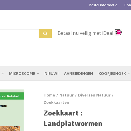
Bestel informatie
Con
Betaal nu veilig met iDeal
MICROSCOPIE
NIEUW!
AANBIEDINGEN
KOOPJESHOEK
Home
Natuur
Diversen Natuur
/
/
/
Zoekkaarten
Zoekkaart :
Landplatwormen