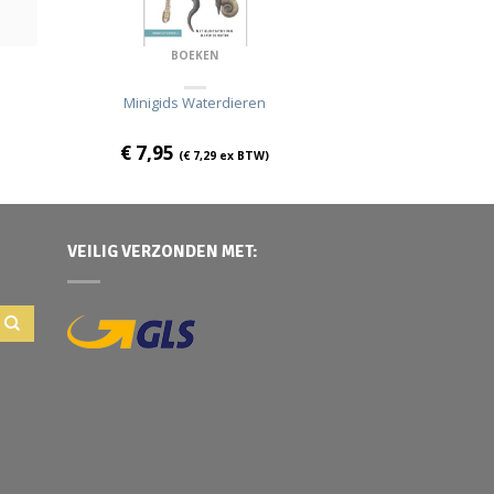
BOEKEN
Minigids Waterdieren
€
7,95
(
€
7,29
ex BTW)
VEILIG VERZONDEN MET: