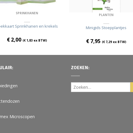
SPRINKHANEN
PLANTEN
ekkaart Sprinkhanen en krekels
Minigids Stoepplantjes
€
2,00
€
7,95
(
€
1,83
ex BTW)
(
€
7,29
ex BTW)
ULAIR:
ZOEKEN:
iedingen
ctendozen
omex Microscopen