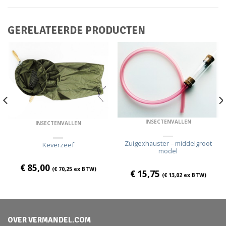
GERELATEERDE PRODUCTEN
INSECTENVALLEN
INSECTENVALLEN
Zuigexhauster – middelgroot
Keverzeef
model
€
85,00
(
€
70,25
ex BTW)
€
15,75
(
€
13,02
ex BTW)
OVER VERMANDEL.COM