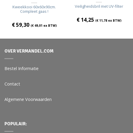
Veiligheidsbril met UV-filter
Kweekkooi 60x60x90cm.
Compleet gaas !
€
14,25
(
€
11,78
ex BTW)
€
59,30
(
€
49,01
ex BTW)
OVER VERMANDEL.COM
Bestel Informatie
Contact
Algemene Voorwaarden
POPULAIR: