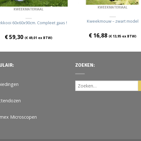
KWEEKMATERIAAL
KWEEKMATERIAAL
Kweekmouw – zwart model
kkooi 60x60x90cm. Compleet gaas !
€
16,88
€
59,30
(
€
13,95
ex BTW)
(
€
49,01
ex BTW)
ULAIR:
ZOEKEN:
iedingen
ctendozen
omex Microscopen