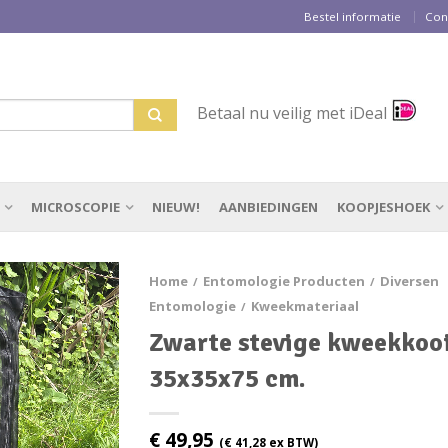
Bestel informatie
Con
Betaal nu veilig met iDeal
MICROSCOPIE
NIEUW!
AANBIEDINGEN
KOOPJESHOEK
Home
Entomologie Producten
Diversen
/
/
Entomologie
Kweekmateriaal
/
Zwarte stevige kweekkoo
35x35x75 cm.
€
49,95
(
€
41,28
ex BTW)