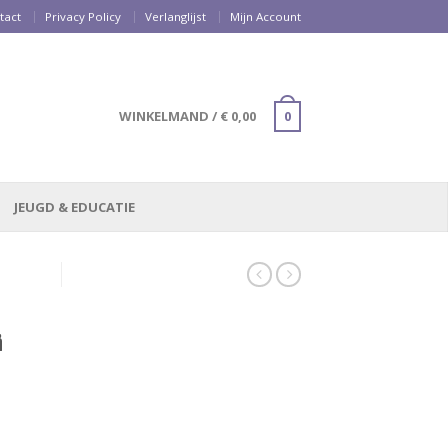
tact
Privacy Policy
Verlanglijst
Mijn Account
WINKELMAND
/
€
0,00
0
JEUGD & EDUCATIE
i