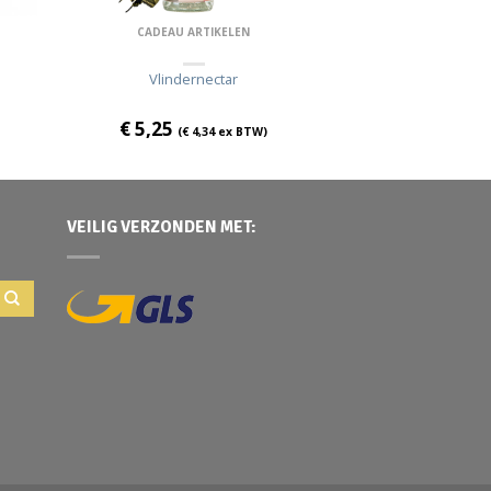
CADEAU ARTIKELEN
Vlindernectar
€
5,25
(
€
4,34
ex BTW)
VEILIG VERZONDEN MET: