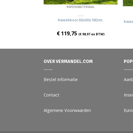
ATERIAAL
KWEEKMATERIAAL
 30x30x30cm.
Kweekkooi 60x60x180cm.
Kwee
€
119,75
€
14,83
ex BTW)
(
€
98,97
ex BTW)
OVER VERMANDEL.COM
POP
Bestel Informatie
Aanb
Contact
Inse
Algemene Voorwaarden
Eur