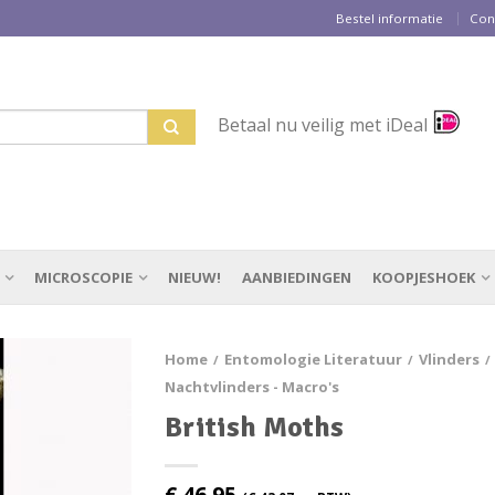
Bestel informatie
Con
Betaal nu veilig met iDeal
MICROSCOPIE
NIEUW!
AANBIEDINGEN
KOOPJESHOEK
Home
Entomologie Literatuur
Vlinders
/
/
/
Nachtvlinders - Macro's
British Moths
€
46,95