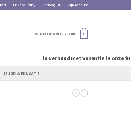
tact
Privacy Policy
Verlanglijst
Mijn Account
WINKELMAND
/
€
0,00
0
In verband met vakantie is onze inp
JEUGD & EDUCATIE