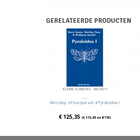
GERELATEERDE PRODUCTEN
DERS - MICRO'S
KLEINE VLINDERS - MICRO'S
bus Gnorimoschemini
Microlep. of Europe vol. 4 Pyraloidae I
€
125,35
€
67,43
ex BTW)
(
€
115,00
ex BTW)