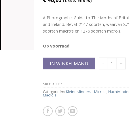
(
€
43,07
ex BTW)
A Photographic Guide to The Moths of Brita
and Ireland. Bevat 2147 soorten, waarvan 87
soorten macro’s en 1276 soorten micro’s.
Op voorraad
IN WINKELMAND
SKU:
9.003a
Categorieën:
Kleine vlinders - Micro's
,
Nachtvlinder
Macro's