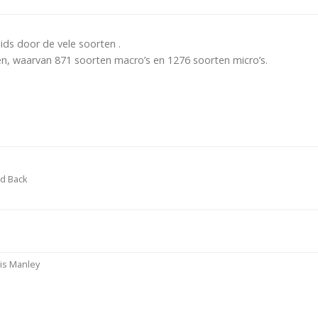
ds door de vele soorten .
n, waarvan 871 soorten macro’s en 1276 soorten micro’s.
d Back
2
is Manley