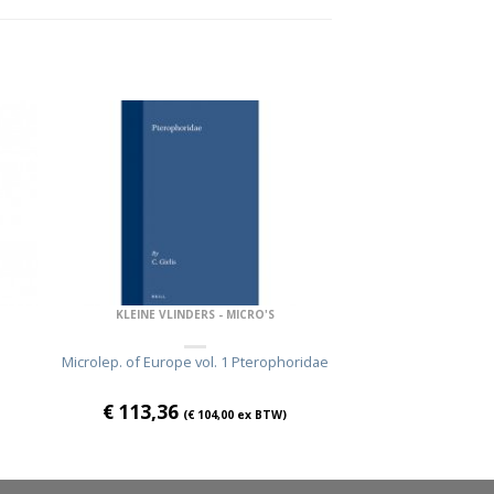
KLEINE VLINDERS - MICRO'S
Microlep. of Europe vol. 1 Pterophoridae
€
113,36
(
€
104,00
ex BTW)