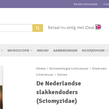
Bestel informatie
Con
Betaal nu veilig met iDeal
MICROSCOPIE
NIEUW!
AANBIEDINGEN
KOOPJESHOEK
Home
Entomologie Literatuur
Diversen
/
/
Literatuur
Series
/
De Nederlandse
slakkendoders
(Sciomyzidae)