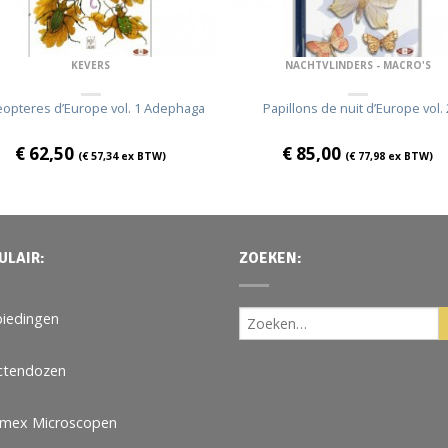
KEVERS
NACHTVLINDERS - MACRO'S
eopteres d’Europe vol. 1 Adephaga
Papillons de nuit d’Europe vol. 
€
62,50
€
85,00
(
€
57,34
ex BTW)
(
€
77,98
ex BTW)
ULAIR:
ZOEKEN:
iedingen
ctendozen
omex Microscopen