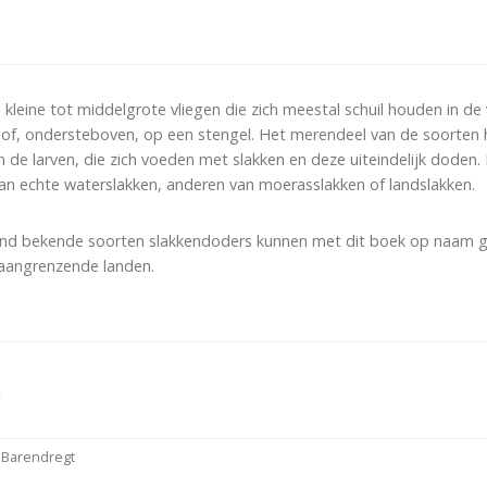
 kleine tot middelgrote vliegen die zich meestal schuil houden in de 
of, ondersteboven, op een stengel. Het merendeel van de soorten he
e larven, die zich voeden met slakken en deze uiteindelijk doden. D
n echte waterslakken, anderen van moerasslakken of landslakken.
land bekende soorten slakkendoders kunnen met dit boek op naam 
aangrenzende landen.
4
 Barendregt