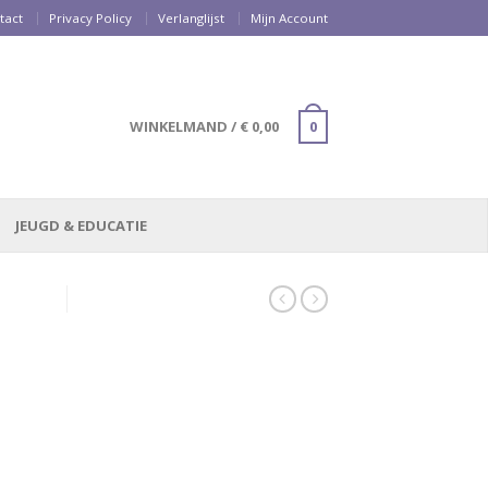
tact
Privacy Policy
Verlanglijst
Mijn Account
WINKELMAND
/
€
0,00
0
JEUGD & EDUCATIE