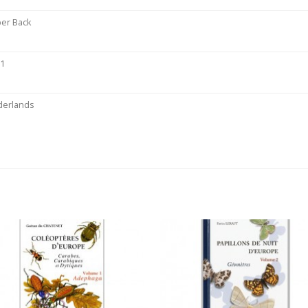
er Back
21
derlands