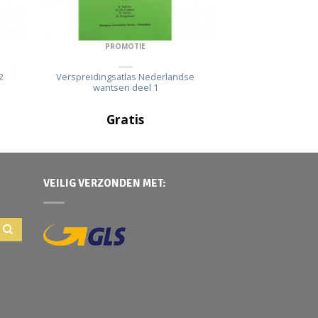
PROMOTIE
2
Verspreidingsatlas Nederlandse
wantsen deel 1
Gratis
VEILIG VERZONDEN MET: