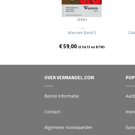
DERS - MICRO'S
SERIES
urope vol. 3
Wanzen Band 5
Col
€
59,00
€
78,90
ex BTW)
(
€
54,13
ex BTW)
OVER VERMANDEL.COM
POP
Bestel Informatie
Aanb
Contact
Inse
Algemene Voorwaarden
Eur