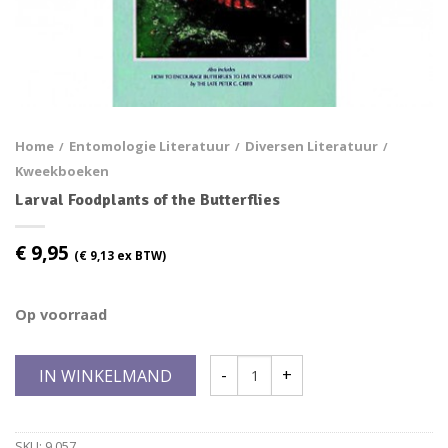
Home
Entomologie Literatuur
Diversen Literatuur
/
/
/
Kweekboeken
Larval Foodplants of the Butterflies
€
9,95
(
€
9,13
ex BTW)
Op voorraad
IN WINKELMAND
SKU:
9.057