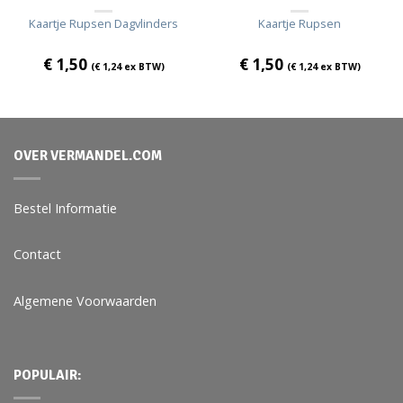
Kaartje Rupsen Dagvlinders
Kaartje Rupsen
€
1,50
€
1,50
(
€
1,24
ex BTW)
(
€
1,24
ex BTW)
OVER VERMANDEL.COM
Bestel Informatie
Contact
Algemene Voorwaarden
POPULAIR: