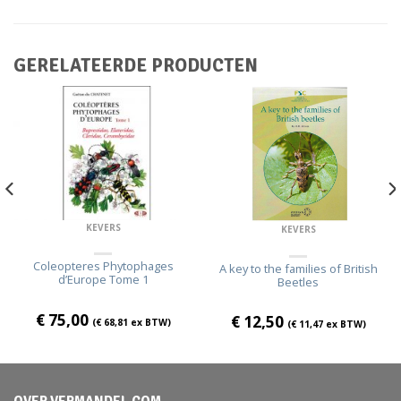
GERELATEERDE PRODUCTEN
KEVERS
KEVERS
Coleopteres Phytophages
A key to the families of British
d’Europe Tome 1
Beetles
€
75,00
€
12,50
(
€
68,81
ex BTW)
(
€
11,47
ex BTW)