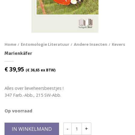
Home
Entomologie Literatuur
Andere Insecten
Kevers
/
/
/
Marienkäfer
€
39,95
(
€
36,65
ex BTW)
Alles over lieveheersbeestjes !
347 Farb.-Abb., 215 SW-Abb.
Op voorraad
IN WINKELMAND