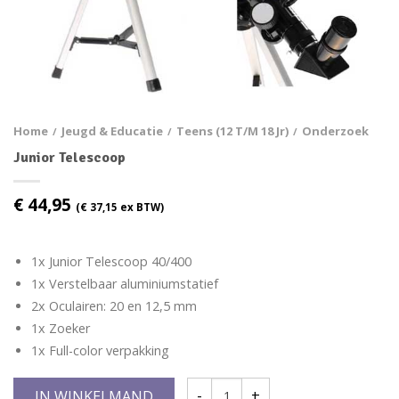
Home
Jeugd & Educatie
Teens (12 T/m 18 Jr)
Onderzoek
/
/
/
Junior Telescoop
€
44,95
(
€
37,15
ex BTW)
1x Junior Telescoop 40/400
1x Verstelbaar aluminiumstatief
2x Oculairen: 20 en 12,5 mm
1x Zoeker
1x Full-color verpakking
IN WINKELMAND