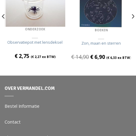
ONDERZOEK
BOEKEN
Observatiepot met lensdeksel
Zon, maan en sterren
€
2,75
€
14,90
€
6,90
(
€
2,27
ex BTW)
(
€
6,33
ex BTW)
OVER VERMANDEL.COM
Bestel Informatie
Contact