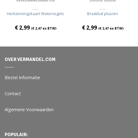
HERKENNINGSKAARTEN
DIVERSE DIEREN
Herkenningskaart Watervogels
Braakbal pluizen
€
2,99
€
2,99
(
€
2,47
ex BTW)
(
€
2,47
ex BTW)
OVER VERMANDEL.COM
Bestel Informatie
Contact
Algemene Voorwaarden
POPULAIR: