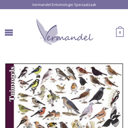
Vermandel Entomologie Speciaalzaak
0