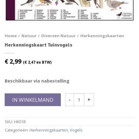
Home
Natuur
Diversen Natuur
Herkenningskaarten
/
/
/
Herkenningskaart Tuinvogels
€
2,99
(
€
2,47
ex BTW)
Beschikbaar via nabestelling
IN WINKELMAND
SKU:
HK018
Categorieën:
Herkenningskaarten
,
Vogels