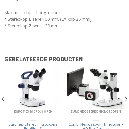
Maximale objecthoogte voor:
* Stereokop E-serie 100 mm. (EX-kop 25 mm!)
* Stereokop Z-serie 130 mm.
GERELATEERDE PRODUCTEN
EUROMEX MICROSCOPEN
EUROMEX STEREOMICROSCOPEN
Euromex stereo microscope
Combi NexiusZoom Trinocular +
EduBlue-S
HD-Pro Camera