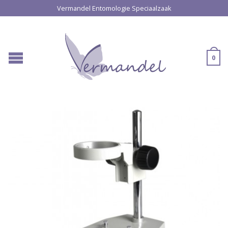
Vermandel Entomologie Speciaalzaak
0