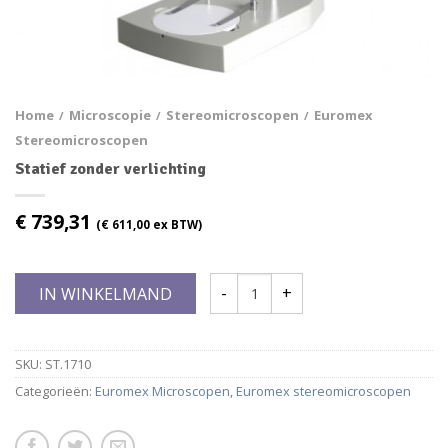
Home
Microscopie
Stereomicroscopen
Euromex
/
/
/
Stereomicroscopen
Statief zonder verlichting
€
739,31
(
€
611,00
ex BTW)
IN WINKELMAND
SKU:
ST.1710
Categorieën:
Euromex Microscopen
,
Euromex stereomicroscopen